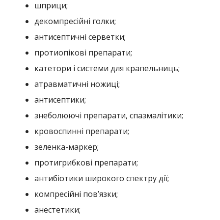
шприци;
декомпресійні голки;
антисептичні серветки;
протиопікові препарати;
катетори і системи для крапельниць;
атравматичні ножиці;
антисептики;
знеболюючі препарати, спазмалітики;
кровоспинні препарати;
зеленка-маркер;
протигрибкові препарати;
антибіотики широкого спектру дії;
компресійні пов’язки;
анестетики;