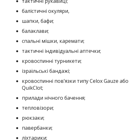
тактичні рукавиці;
балістичні окуляри,
шапки, бафи;
балаклави;
спальні мішки, каремати;
тактичні індивідуальні аптечки;
кровоспинні турникети;
ізраїльські бандажі;
кровоспинні пов’язки типу Celox Gauze або
QuikClot;
прилади нічного бачення;
тепловізори;
рюкзаки;
павербанки;
ліхтарики;