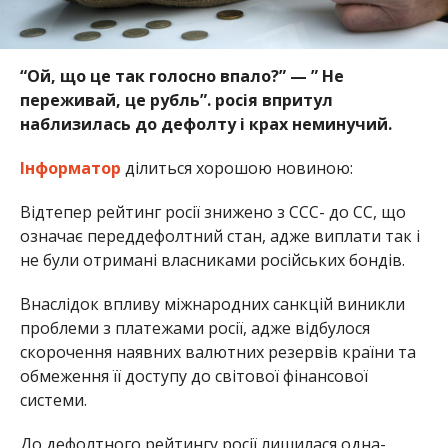
“Ой, що це так голосно впало?” — ” Не
переживай, це рубль”. росія впритул
наблизилась до дефолту і крах неминучий.
Інформатор
ділиться хорошою новиною:
Відтепер рейтинг росії знижено з CCC- до CC, що
означає переддефолтний стан, адже виплати так і
не були отримані власниками російських бондів.
Внаслідок впливу міжнародних санкцій виникли
проблеми з платежами росії, адже відбулося
скорочення наявних валютних резервів країни та
обмеження її доступу до світової фінансової
системи.
До дефолтного рейтингу росії лишилася одна-