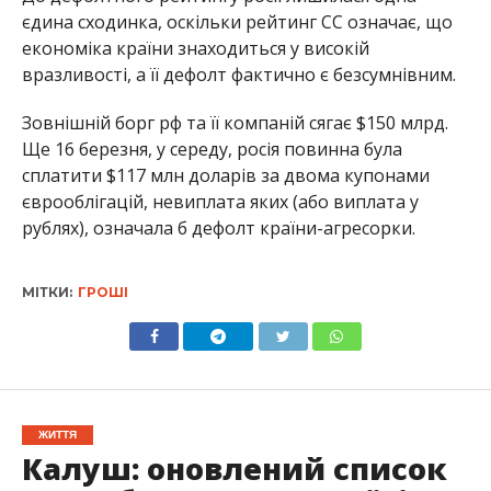
єдина сходинка, оскільки рейтинг СС означає, що
економіка країни знаходиться у високій
вразливості, а її дефолт фактично є безсумнівним.
Зовнішній борг рф та її компаній сягає $150 млрд.
Ще 16 березня, у середу, росія повинна була
сплатити $117 млн доларів за двома купонами
єврооблігацій, невиплата яких (або виплата у
рублях), означала б дефолт країни-агресорки.
МІТКИ:
ГРОШІ
ЖИТТЯ
Калуш: оновлений список