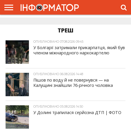
ГОЛОВНА
ЖИТТЯ
ВЛАДА
ГРОШІ
ТРЕШ
ДОЛИНА
РОЗСЛІДУВАННЯ
РЕКЛАМА
ПРО
ПРО
ІНТЕРВ’Ю
ВІДЕО
НАС
ПРОЄКТ
ТРЕШ
ОПУБЛІКОВАНО 07.08.2026 09:45
У Болгарії затримали прикарпатця, який був
членом міжнародного наркокартелю
ОПУБЛІКОВАНО 06.08.2026 14:48
Пішов по воду й не повернувся — на
Калущині знайшли 76-річного чоловіка
ОПУБЛІКОВАНО 05.08.2026 14:50
У Долині трапилася серйозна ДТП | ФОТО