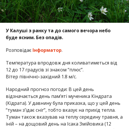
У Калуші з ранку та до самого вечора небо
буде ясним. Без опадів.
Розповідає
Інформатор
.
Температура впродовж дня коливатиметься від
12 до 17 градусів зі знаком “плюс”.
Вітер північно-західний 1.8 м/с.
Народний прогноз погоди: В цей день
відзначається день пам’яті мученика Кіндрата
(Кідрата). У давнину була приказка, що у цей день
“туман з’їдає сніг”, тобто вказує на прихід тепла.
Туман також вказував на теплу середину травня, а
іній – на дощовий день на Ісака Змійовика (12