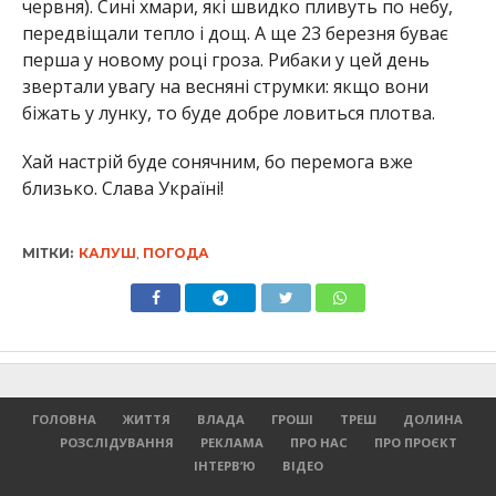
червня). Сині хмари, які швидко пливуть по небу,
передвіщали тепло і дощ. А ще 23 березня буває
перша у новому році гроза. Рибаки у цей день
звертали увагу на весняні струмки: якщо вони
біжать у лунку, то буде добре ловиться плотва.
Хай настрій буде сонячним, бо перемога вже
близько. Слава Україні!
МІТКИ:
КАЛУШ
,
ПОГОДА
ГОЛОВНА
ЖИТТЯ
ВЛАДА
ГРОШІ
ТРЕШ
ДОЛИНА
РОЗСЛІДУВАННЯ
РЕКЛАМА
ПРО НАС
ПРО ПРОЄКТ
ІНТЕРВ’Ю
ВІДЕО