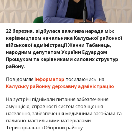
22 березня, відбулася важлива нарада між
керівництвом начальника Калуської районної
військової адміністрації Жанни Табанець,
народним депутатом України Едуардом
Прощуком та керівниками силових структур
району.
Повідомляє
Інформатор
посилаючись на
Калуську районну державну адміністрацію
На зустрічі піднімали питання забезпечення
амуніцією, справності систем сповіщення
населення, забезпечення медичними засобами та
паливно-мастильними матеріалами
Територіальної Оборони району.