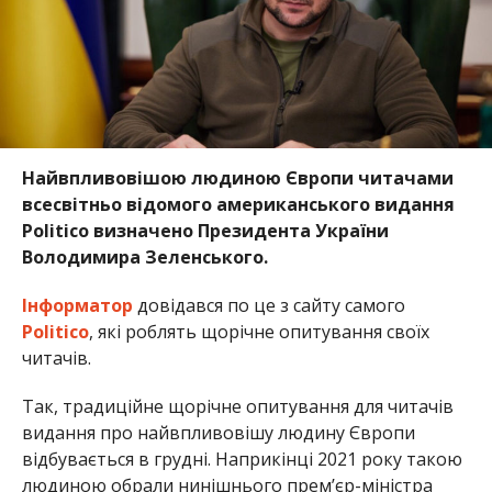
Найвпливовішою людиною Європи читачами
всесвітньо відомого американського видання
Politico визначено Президента України
Володимира Зеленського.
Інформатор
довідався по це з сайту самого
Politico
, які роблять щорічне опитування своїх
читачів.
Так, традиційне щорічне опитування для читачів
видання про найвпливовішу людину Європи
відбувається в грудні. Наприкінці 2021 року такою
людиною обрали нинішнього прем’єр-міністра