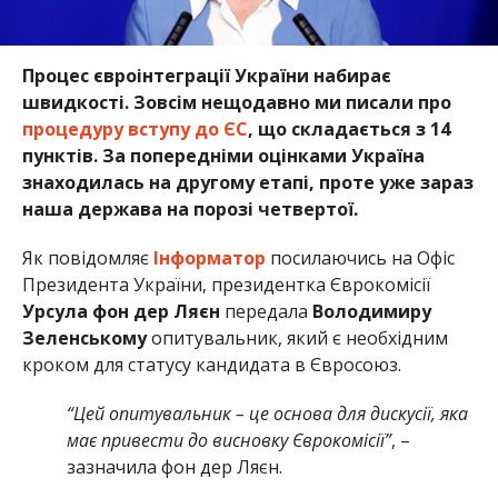
Процес євроінтеграції України набирає
швидкості. Зовсім нещодавно ми писали про
процедуру вступу до ЄС
, що складається з 14
пунктів. За попередніми оцінками Україна
знаходилась на другому етапі, проте уже зараз
наша держава на порозі четвертої.
Як повідомляє
Інформатор
посилаючись на Офіс
Президента України, президентка Єврокомісії
Урсула фон дер Ляєн
передала
Володимиру
Зеленському
опитувальник, який є необхідним
кроком для статусу кандидата в Євросоюз.
“Цей опитувальник – це основа для дискусії, яка
має привести до висновку Єврокомісії”
, –
зазначила фон дер Ляєн.