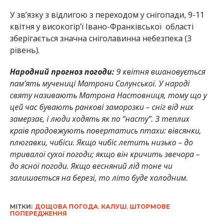
У зв’язку з відлигою з переходом у снігопади, 9-11
квітня у високогір’ї Івано-Франківської області
зберігається значна сніголавинна небезпека (3
рівень).
Народний прогноз погоди:
9 квітня вшановується
пам’ять мучениці Матрони Солунської. У народі
святу називають Матрона Настовниця, тому що у
цей час бувають ранкові заморозки – сніг від них
замерзає, і люди ходять як по “насту”. З теплих
країв продовжують повертатись птахи: вівсянки,
плюгавки, чибіси. Якщо чибіс летить низько – до
тривалої сухої погоди; якщо він кричить звечора –
до ясної погоди. Якщо весняний лід тоне чи
залишається на березі, то літо буде холодним.
МІТКИ:
ДОЩОВА ПОГОДА
,
КАЛУШ
,
ШТОРМОВЕ
ПОПЕРЕДЖЕННЯ