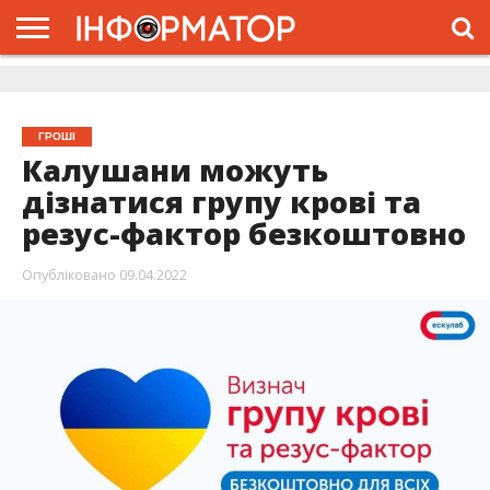
ГОЛОВНА
ЖИТТЯ
ВЛАДА
ГРОШІ
ТРЕШ
ДОЛИНА
РОЗСЛІДУВАННЯ
РЕКЛАМА
ПРО
ПРО
ІНТЕРВ’Ю
ВІДЕО
НАС
ПРОЄКТ
ГРОШІ
Калушани можуть
дізнатися групу крові та
резус-фактор безкоштовно
Опубліковано
09.04.2022