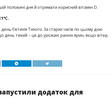
ій половині дня й отримати корисний вітамін D.
11°C.
– день Євтихія Тихого. За старих часів по цьому дню
що день тихий – це до урожаю ранніх ярин, якщо вітер,
 запустили додаток для