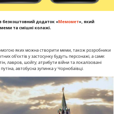
ив безкоштовний додаток «
Мемомет
», який
 меми та смішні колажі.
опомогою яких можна створити меми, також розробники
них об’єктів у застосунку будуть персонажі, а саме:
тін, лавров, шойгу; атрибути війни та локалізовані
 путіна, автобусна зупинка у Чорнобаївці.