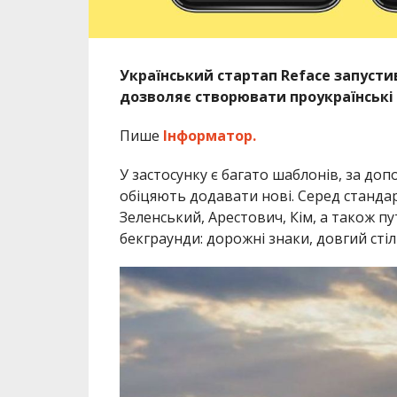
Український стартап Reface запуст
дозволяє створювати проукраїнські
Пише
Інформатор.
У застосунку є багато шаблонів, за д
обіцяють додавати нові. Серед стандарт
Зеленський, Арестович, Кім, а також пу
бекграунди: дорожні знаки, довгий стіл