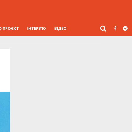
О ПРОЄКТ
ІНТЕРВ’Ю
ВІДЕО