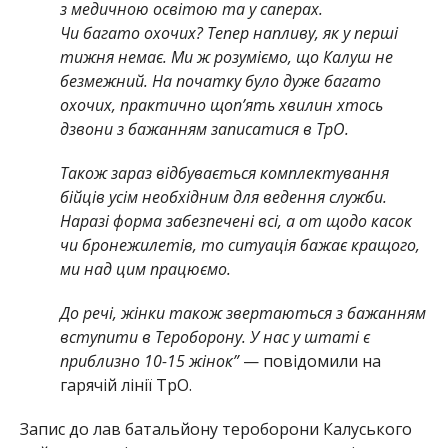
з медичною освітою та у саперах.
Чи багато охочих? Тепер напливу, як у перші
тижня немає. Ми ж розуміємо, що Калуш не
безмежний. На початку було дуже багато
охочих, практично щоп’ять хвилин хтось
дзвони з бажанням записатися в ТрО.
Також зараз відбувається комплектування
бійців усім необхідним для ведення служби.
Наразі форма забезпечені всі, а от щодо касок
чи бронежилетів, то ситуація бажає кращого,
ми над цим працюємо.
До речі, жінки також звертаються з бажанням
вступити в Тероборону. У нас у штаті є
приблизно 10-15 жінок”
— повідомили на
гарячій лінії ТрО.
Запис до лав батальйону тероборони Калуського