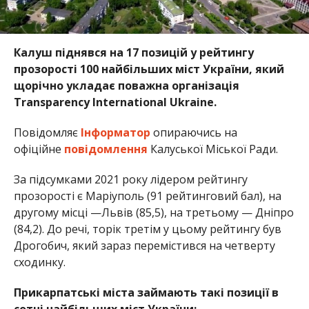
Калуш піднявся на 17 позицій у рейтингу
прозорості 100 найбільших міст України, який
щорічно укладає поважна організація
Transparency International Ukraine.
Повідомляє
Інформатор
опираючись на
офіційне
повідомлення
Калуської Міської Ради.
За підсумками 2021 року лідером рейтингу
прозорості є Маріуполь (91 рейтинговий бал), на
другому місці —Львів (85,5), на третьому — Дніпро
(84,2). До речі, торік третім у цьому рейтингу був
Дрогобич, який зараз перемістився на четверту
сходинку.
Прикарпатські міста займають такі позиції в
сотні найбільших міст України: