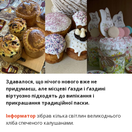
Здавалося, що нічого нового вже не
придумаєш, але місцеві ґазди і ґаздині
віртуозно підходять до випікання і
прикрашання традиційної паски.
Інформатор
зібрав кілька світлин великоднього
хліба спеченого калушанами.