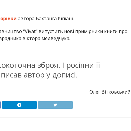
торінки
автора Вахтанга Кіпіані.
вництво “Vivat” випустить нові примірники книги про
-зрадника віктора медведчука.
окоточна зброя. І росіяни її
аписав автор у дописі.
Олег Вітковський