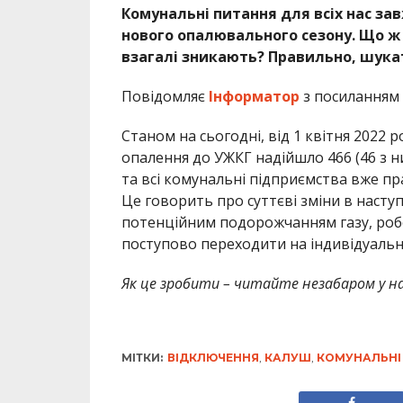
Комунальні питання для всіх нас за
нового опалювального сезону. Що ж
взагалі зникають? Правильно, шук
Повідомляє
Інформатор
з посиланням
Станом на сьогодні, від 1 квітня 2022 
опалення до УЖКГ надійшло 466 (46 з н
та всі комунальні підприємства вже п
Це говорить про суттєві зміни в наст
потенційним подорожчанням газу, робо
поступово переходити на індивідуальн
Як це зробити – читайте незабаром у 
МІТКИ:
ВІДКЛЮЧЕННЯ
,
КАЛУШ
,
КОМУНАЛЬНІ