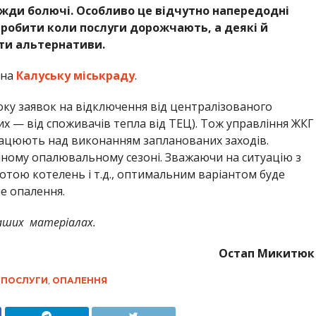
вжди болючі. Особливо це відчутно напередодні
 робити коли послуги дорожчають, а деякі й
ати альтернативи.
 на
Калуську міськраду
.
року заявок на відключення від централізованого
их — від споживачів тепла від ТЕЦ). Тож управління ЖКГ
рацюють над виконанням запланованих заходів.
упному опалювальному сезоні. Зважаючи на ситуацію з
тою котелень і т.д., оптимальним варіантом буде
е опалення.
наших матеріалах.
Остап Микитюк
 ПОСЛУГИ
,
ОПАЛЕННЯ