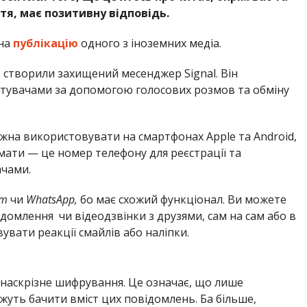
тя, має позитивну відповідь.
 на
публікацію
одного з іноземних медіа.
n
створили захищений месенджер Signal. Він
стувачами за допомогою голосових розмов та обміну
на використовувати на смартфонах Apple та Android,
мати — це номер телефону для реєстрації та
ачами.
am
чи
WhatsApp,
бо має схожий функціонал. Ви можете
ідомлення чи відеодзвінки з друзями, сам на сам або в
увати реакції смайлів або наліпки.
 наскрізне шифрування. Це означає, що лише
ожуть бачити вміст цих повідомлень. Ба більше,