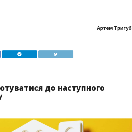
Артем Тригуб
готуватися до наступного
у