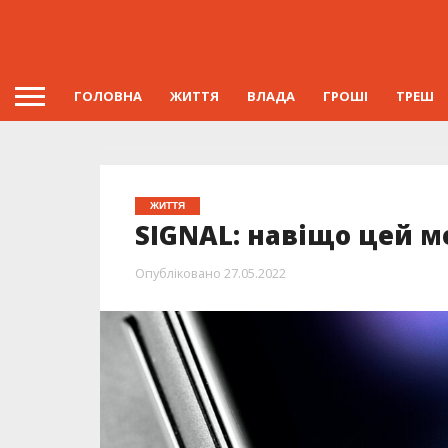
ГОЛОВНА
ЖИТТЯ
ВЛАДА
ГРОШІ
ТРЕШ
ЖИТТЯ
SIGNAL: навіщо цей ме
Опубліковано
27.05.2022