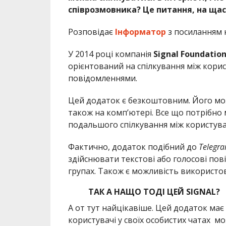
співрозмовника? Це питання, на щас
Розповідає
Інформатор
з посиланням
У 2014 році компанія
Signal Foundatio
орієнтований на спілкування між кори
повідомленнями.
Цей додаток є безкоштовним. Його мож
також на комп’ютері. Все що потрібно 
подальшого спілкування між користув
Фактично, додаток подібний до
Telegr
здійснювати текстові або голосові пов
групах. Також є можливість використов
ТАК А НАЩО ТОДІ ЦЕЙ SIGNAL?
А от тут найцікавіше. Цей додаток має
користувачі у своїх особистих чатах м