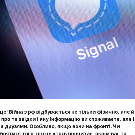
це! Війна з рф відбувається не тільки фізично, але й
 про те звідки і яку інформацію ви споживаєте, але і
 та друзями. Особливо, якщо вони на фронті. Чи
 боятися того, що це хтось прочитає, окрім вас та