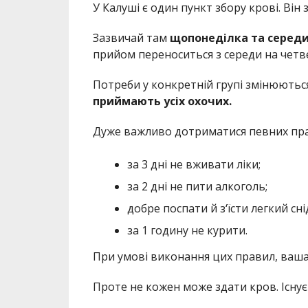
У Калуші є один пункт збору крові. Він
Зазвичай там
щопонеділка та середи 
прийом переноситься з середи на четв
Потреби у конкретній групі змінюються
приймають усіх охочих.
Дуже важливо дотриматися певних пра
за 3 дні не вживати ліки;
за 2 дні не пити алкоголь;
добре поспати й з‘їсти легкий сні
за 1 годину не курити.
При умові виконання цих правил, ваша
Проте не кожен може здати кров. Існу