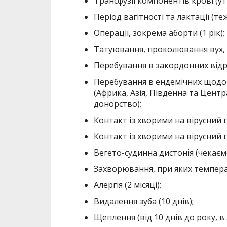
Трансфузії компонентів крові (утр
Період вагітності та лактації (теж 
Операції, зокрема аборти (1 рік);
Татуювання, проколювання вух, п
Перебування в закордонних відря
Перебування в ендемічних щодо м
(Африка, Азія, Південна та Центр
донорство);
Контакт із хворими на вірусний ге
Контакт із хворими на вірусний ге
Вегето-судинна дистонія (чекаємо
Захворювання, при яких температу
Алергія (2 місяці);
Видалення зуба (10 днів);
Щеплення (від 10 днів до року, в 