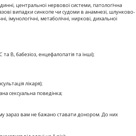
динні, центральної нервової системи, патологічна
азові випадки синкопе чи судоми в анамнезі, шлунково-
ні, імунологічні, метаболічні, ниркові, дихальної
 та В, бабезіоз, енцефалопатія та інші);
сультація лікаря);
ана сексуальна поведінка;
ому зараз вам не бажано ставати донором. До них