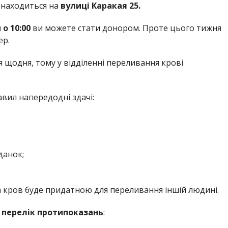
 знаходиться на
вулиці Каракая 25.
о 10:00
ви можете стати донором. Проте цього тижня
ер.
 щодня, тому у відділенні переливання крові
вил напередодні здачі:
данок;
 кров буде придатною для переливання іншій людині.
є
перелік протипоказань
: