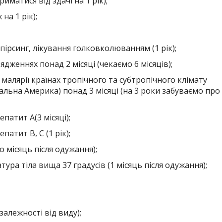
иматися від здачі на 1 рік);
на 1 рік);
ірсинг, лікування голковколюванням (1 рік);
дженнях понад 2 місяці (чекаємо 6 місяців);
алярії країнах тропічного та субтропічного клімату
альна Америка) понад 3 місяці (на 3 роки забуваємо про
патит A(3 місяці);
патит B, С (1 рік);
 місяць після одужання);
ра тіла вища 37 градусів (1 місяць після одужання);
залежності від виду);