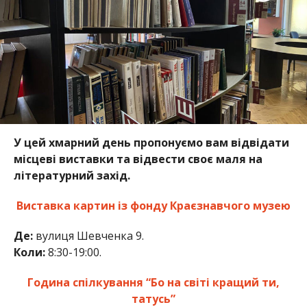
У цей хмарний день пропонуємо вам відвідати
місцеві виставки та відвести своє маля на
літературний захід.
Виставка картин із фонду Краєзнавчого музею
Де:
вулиця Шевченка 9.
Коли:
8:30-19:00.
Година спілкування “Бо на світі кращий ти,
татусь”