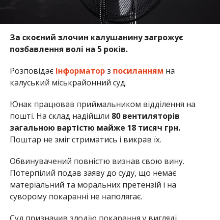
За скоєний злочин калушанину загрожує
позбавлення волі на 5 років.
Розповідає
Інформатор
з
посиланням
на
калуський міськрайонний суд.
Юнак працював приймальником відділення на
пошті. На склад надійшли
80 вентиляторів
загальною вартістю майже 18 тисяч грн.
Поштар не зміг стриматись і викрав їх.
Обвинувачений повністю визнав свою вину.
Потерпілий подав заяву до суду, що немає
матеріальний та моральних претензій і на
суворому покаранні не наполягає.
Суд призначив злодію покарання у вигляді