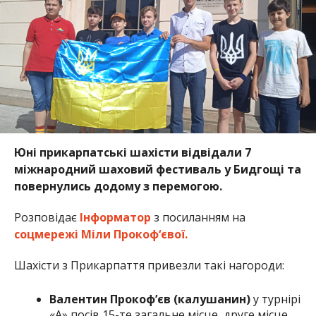
Юні прикарпатські шахісти відвідали 7
міжнародний шаховий фестиваль у Бидгощі та
повернулись додому з перемогою.
Розповідає
Інформатор
з посиланням на
соцмережі Міли Прокоф‘євої.
Шахісти з Прикарпаття привезли такі нагороди:
Валентин Прокоф’єв (калушанин)
у турнірі
«А» посів 15-те загальне місце, друге місце