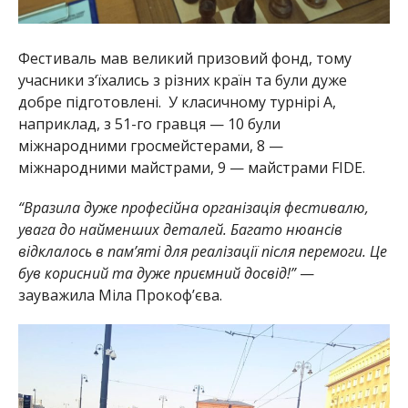
Фестиваль мав великий призовий фонд, тому
учасники з‘їхались з різних країн та були дуже
добре підготовлені. У класичному турнірі А,
наприклад, з 51-го гравця — 10 були
міжнародними гросмейстерами, 8 —
міжнародними майстрами, 9 — майстрами FIDE.
“Вразила дуже професійна організація фестивалю,
увага до найменших деталей. Багато нюансів
відклалось в пам’яті для реалізації після перемоги. Це
був корисний та дуже приємний досвід!”
—
зауважила Міла Прокоф’єва.