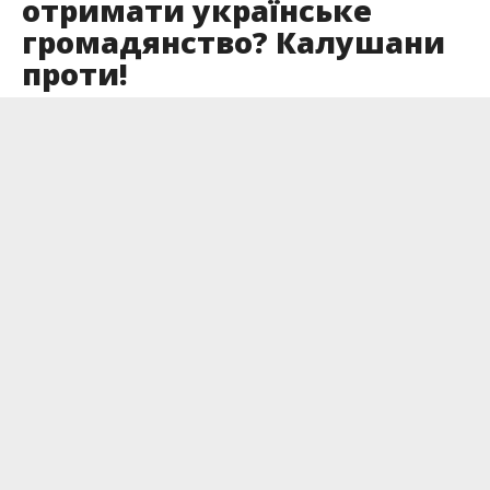
отримати українське
громадянство? Калушани
проти!
Опубліковано
07.07.2022
Містянка створила петицію, в якій вимагає від
калуської влади заборони надання