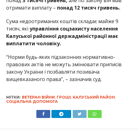
понад
3 тисячі гривень,
але по закону він мав
отримати виплату –
понад 12 тисяч гривень.
Сума недоотриманих коштів складає майже 9
тисяч, які
управління соцзахисту населення
Калуської районної держадміністрації має
виплатити чоловіку.
“Норми будь-яких підзаконних нормативно-
правових актів не можуть змінювати приписів
закону України і позбавляти позивача
вищевказаного права”, – зазначив суд.
МІТКИ:
ВЕТЕРАН ВІЙНИ
,
ГРОШІ
,
КАЛУСЬКИЙ РАЙОН
,
СОЦІАЛЬНА ДОПОМОГА