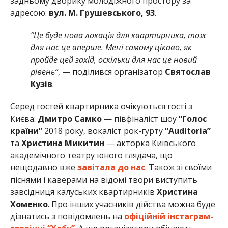
задньому дворику молодіжного простору за
адресою:
вул. М. Грушевського, 93
.
“Це буде нова локація для квартирника, тож
для нас це вперше. Мені самому цікаво, як
пройде цей захід, оскільки для нас це новий
рівень”
, — поділився організатор
Святослав
Кузів
.
Серед гостей квартирника очікуються гості з
Києва:
Дмитро Самко
— півфіналіст шоу
“Голос
країни”
2018 року, вокаліст рок-гурту
“Auditoria”
та
Христина Микитин
— акторка Київського
академічного театру юного глядача, що
нещодавно вже
завітала до нас
. Також зі своїми
піснями і каверами на відомі твори виступить
завсідниця калуських квартирників
Христина
Хоменко
. Про інших учасників дійства можна буде
дізнатись з повідомлень на
офіційній інстаграм-