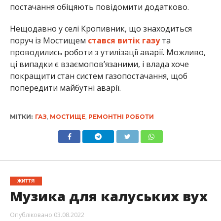
постачання обіцяють повідомити додатково.
Нещодавно у селі Кропивник, що знаходиться
поруч із Мостищем
стався витік газу
та
проводились роботи з утилізації аварії. Можливо,
ці випадки є взаємопов’язаними, і влада хоче
покращити стан систем газопостачання, щоб
попередити майбутні аварії.
МІТКИ:
ГАЗ
,
МОСТИЩЕ
,
РЕМОНТНІ РОБОТИ
ЖИТТЯ
Музика для калуських вух
Опубліковано
03.08.2022