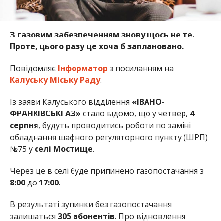
З газовим забезпеченням знову щось не те.
Проте, цього разу це хоча б заплановано.
Повідомляє
Інформатор
з посиланням на
Калуську Міську Раду
.
Із заяви Калуського відділення
«ІВАНО-
ФРАНКІВСЬКГАЗ»
стало відомо, що у четвер,
4
серпня
, будуть проводитись роботи по заміні
обладнання шафного регуляторного пункту (ШРП)
№75 у
селі Мостище
.
Через це в селі буде припинено газопостачання з
8:00
до
17:00
.
В результаті зупинки без газопостачання
залишаться
305 абонентів
. Про відновлення