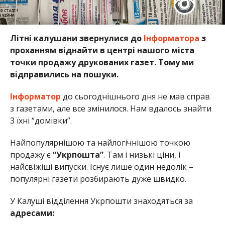
Літні калушани звернулися до
Інформатора
з
проханням віднайти в центрі нашого міста
точки продажу друкованих газет. Тому ми
відправились на пошуки.
Інформатор
до сьогоднішнього дня не мав справ
з газетами, але все змінилося. Нам вдалось знайти
3 їхні “домівки”.
Найпопулярнішою та найлогічнішою точкою
продажу є
“Укрпошта”
. Там і низькі ціни, і
найсвіжіші випуски. Існує лише один недолік –
популярні газети розбирають дуже швидко.
У Калуші відділення Укрпошти знаходяться за
адресами: