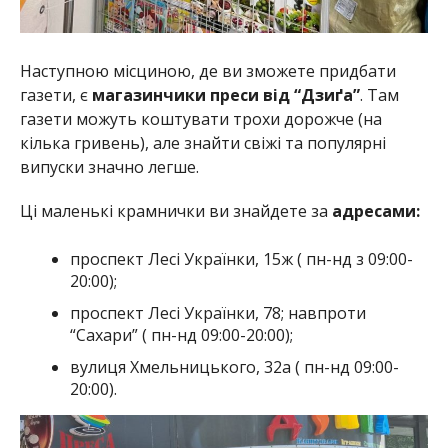
Наступною місциною, де ви зможете придбати
газети, є
магазинчики преси від “Дзиґа”
. Там
газети можуть коштувати трохи дорожче (на
кілька гривень), але знайти свіжі та популярні
випуски значно легше.
Ці маленькі крамнички ви знайдете за
адресами:
проспект Лесі Українки, 15ж ( пн-нд з 09:00-
20:00);
проспект Лесі Українки, 78; навпроти
“Сахари” ( пн-нд 09:00-20:00);
вулиця Хмельницького, 32а ( пн-нд 09:00-
20:00).