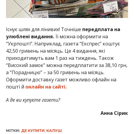
Існує шлях для лінивих! Точніше
передплата на
улюблені видання.
Її можна оформити на
“Укрпошті”. Наприклад, газета “Експрес” коштує
42,50 гривень на місяць. Це 4 видання, які
приходитимуть вам 1 раз на тиждень. Також
“Високий замок” можна передплатити за 38,10 грн,
а “Порадницю” – за 50 гривень на місяць.
Оформити доставку газет можливо офлайн на
пошті й
онлайн на сайті.
А де ви купуєте газети?
Анна Сірик
МІТКИ:
ДЕ КУПИТИ
,
КАЛУШ