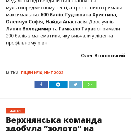
медалісти підтвердили свої знання і на
мультипредметному тесті, а троє із них отримали
максимальних
600 балів
:
Гудзовата Христина,
Оленчук Софія, Найда Анастасія
. Двоє учнів
Ланяк Володимир
та
Гамкало Тарас
отримали
200 балів з математики, яку вивчали у ліцеї на
профільному рівні.
Олег Вітковський
МІТКИ:
ЛІЦЕЙ №10
,
НМТ 2022
ЖИТТЯ
Верхнянська команда
здобула “золото” на