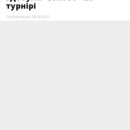
турнірі
Опубліковано
08.08.2022
На вихідних ліцеїсти з села Верхня змагались
на волейбольному турнірі і перемогли.
Розповідає
Інформатор
з посиланням на
допис у