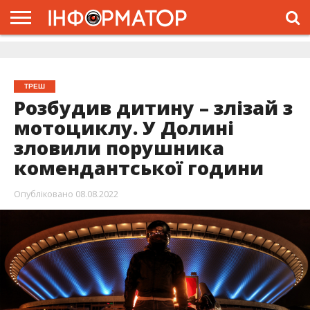
ГОЛОВНА
ЖИТТЯ
ВЛАДА
ГРОШІ
ТРЕШ
ДОЛИНА
РОЗСЛІДУВАННЯ
РЕКЛАМА
ПРО
ПРО
ІНТЕРВ’Ю
ВІДЕО
НАС
ПРОЄКТ
ТРЕШ
Розбудив дитину – злізай з
мотоциклу. У Долині
зловили порушника
комендантської години
Опубліковано
08.08.2022