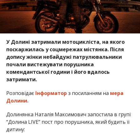
У Долині затримали мотоцикліста, на якого
поскаржилась у соцмережах містянка. Після
допису жінки небайдужі патрулювальники
почали вистежувати порушника
комендантської години і його вдалось
затримати.
Розповідає
Інформатор
з посиланням на
мера
Долини.
Долинянка Наталія Максимович запостила в групі
“Долина LIVE” пост про порушника, який будить її
дитину: