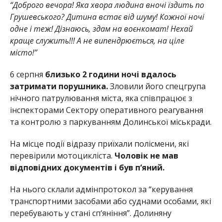
“Доброго вечора! Яка хвора людина вночі їздить по
Грушевського? Дитина встає від шуму! Кожної ночі
одне і теж! Дізнаюсь, здам на воєнкомат! Нехай
краще служить!!! А не випендрюється, на ціле
місто!”
6 серпня
близько 2 години ночі вдалось
затримати порушника.
Зловили його спецгрупа
нічного патрулювання міста, яка співпрацює з
інспекторами Сектору оперативного реагування
та контролю з паркуванням Долинської міськради.
На місце події відразу приїхали полісмени, які
перевірили мотоцикліста.
Чоловік не мав
відповідних документів і був п‘яний.
На нього склали адмінпротокол за “керування
транспортними засобами або суднами особами, які
перебувають у стані сп‘яніння”. Долиняну