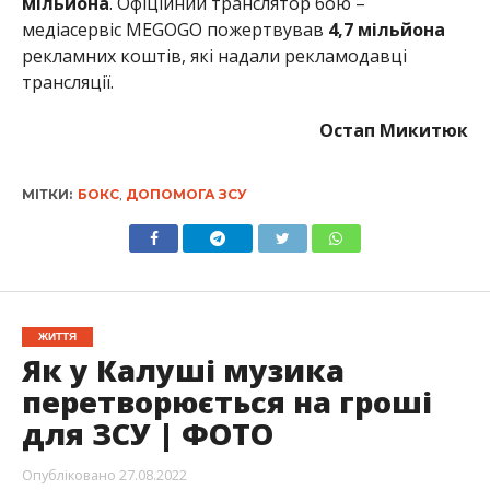
мільйона
. Офіційний транслятор бою –
медіасервіс MEGOGO пожертвував
4,7 мільйона
рекламних коштів, які надали рекламодавці
трансляції.
Остап Микитюк
МІТКИ:
БОКС
,
ДОПОМОГА ЗСУ
ЖИТТЯ
Як у Калуші музика
перетворюється на гроші
для ЗСУ | ФОТО
Опубліковано
27.08.2022