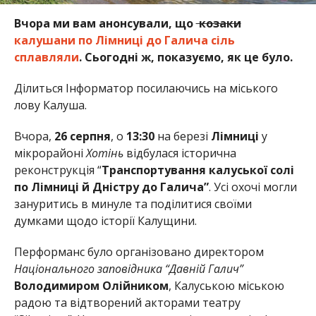
Вчора ми вам анонсували, що
козаки
калушани по Лімниці до Галича сіль
сплавляли
. Сьогодні ж, показуємо, як це було.
Ділиться Інформатор посилаючись на міського
лову Калуша.
Вчора,
26 серпня
, о
13:30
на березі
Лімниці
у
мікрорайоні
Хотінь
відбулася історична
реконструкція “
Транспортування калуської солі
по Лімниці й Дністру до Галича”
. Усі охочі могли
зануритись в минуле та поділитися своїми
думками щодо історії Калущини.
Перформанс було організовано директором
Національного заповідника “Давній Галич”
Володимиром Олійником
, Калуською міською
радою та відтворений акторами театру