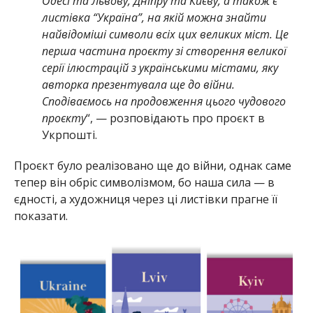
Одесі та Львову, Дніпру та Києву, а також є
листівка “Україна”, на якій можна знайти
найвідоміші символи всіх цих великих міст. Це
перша частина проєкту зі створення великої
серії ілюстрацій з українськими містами, яку
авторка презентувала ще до війни.
Сподіваємось на продовження цього чудового
проєкту
“, — розповідають про проєкт в
Укрпошті.
Проєкт було реалізовано ще до війни, однак саме
тепер він обріс символізмом, бо наша сила — в
єдності, а художниця через ці листівки прагне її
показати.