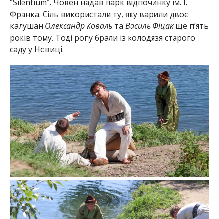
“Silentium”. Човен надав парк відпочинку ім. І.
Франка. Сіль використали ту, яку варили двоє
калушан
Олександр Коваль
та
Василь Фіцак
ще п’ять
років тому. Тоді ропу брали із колодязя старого
саду у Новиці.