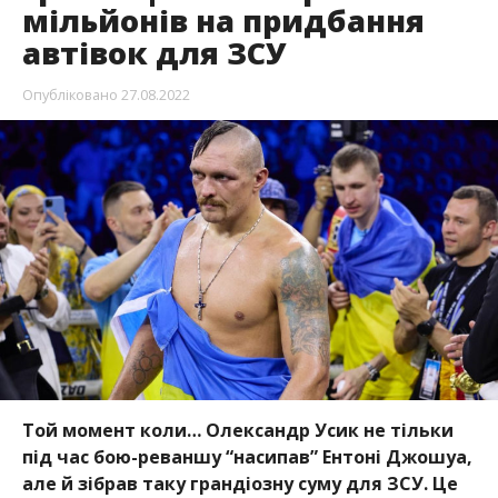
мільйонів на придбання
автівок для ЗСУ
Опубліковано
27.08.2022
Той момент коли… Олександр Усик не тільки
під час бою-реваншу “насипав” Ентоні Джошуа,
але й зібрав таку грандіозну суму для ЗСУ. Це