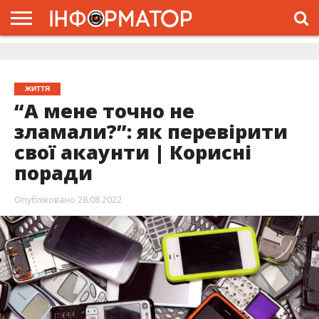
ГОЛОВНА
ЖИТТЯ
ВЛАДА
ГРОШІ
ТРЕШ
ДОЛИНА
РОЗСЛІДУВАННЯ
РЕКЛАМА
ПРО
ПРО
ІНТЕРВ’Ю
ВІДЕО
НАС
ПРОЄКТ
ЖИТТЯ
“А мене точно не
зламали?”: як перевірити
свої акаунти | Корисні
поради
Опубліковано
28.08.2022