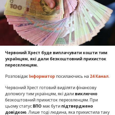
Червоний Хрест буде виплачувати кошти тим
українцям, які дали безкоштовний прихисток
переселенцям.
Розповідає
Інформатор
посилаючись на
24 Канал
.
Червоний Хрест готовий виділяти фінансову
допомогу тим українцям, які дали
виключно
безкоштовний прихисток переселенцям. При
цьому статус
ВПО
має бути
підтверджено
довідкою
. Лише тоді людина, яка прихистила таку