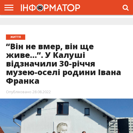
ГОЛОВНА
ЖИТТЯ
ВЛАДА
ГРОШІ
ТРЕШ
ДОЛИНА
РОЗСЛІДУВАННЯ
РЕКЛАМА
ПРО
ПРО
ІНТЕРВ’Ю
ВІДЕО
НАС
ПРОЄКТ
ЖИТТЯ
“Він не вмер, він ще
живе…”. У Калуші
відзначили 30-річчя
музею-оселі родини Івана
Франка
Опубліковано
28.08.2022