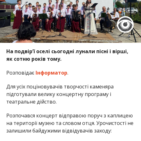
На подвір’ї оселі сьогодні лунали пісні і вірші,
як сотню років тому.
Розповідає
Інформатор
.
Для усіх поціновувачів творчості каменяра
підготували велику концертну програму і
театральне дійство.
Розпочався концерт відправою поруч з каплицею
на території музею та словом отця. Урочистості не
залишили байдужими відвідувачів заходу: