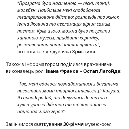
“Програма була насиченою — пісні, танці,
молебен. Найбільше мені сподобалося
театралізоване дійство: розповідь про жінок
Івана Яковича та декламація вірша самим
поетом. Крім цього, можна було погуляти
хатиною-музеєм, придбати кераміку,
розмалювати патріотичні пряники”
, –
розповіла відвідувачка
Христина.
Також з Інформатором поділився враженнями
виконавець ролі
Івана Франка
–
Остап Лагойда
:
“Так, мені вдалося познайомитися з багатьма
представниками творчої інтелігенції Калуша.
Я справді радий, що долучився до такого
культурного дійства та втілив нашого
національного героя”.
Закінчилося святкування
30-річчя
музею-оселі