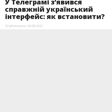
У Телеграмі з’явився
справжній український
інтерфейс: як встановити?
Опубліковано
28.08.2022
В Telegram з’явився фановий український
інтерфейс. Учасників каналу Телеграм