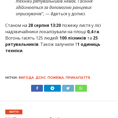
техніки рятувальників немає. Гасіння
здійснюється за допомогою ранцевих
оприскувачів”
, — йдеться у дописі.
Станом на
28 серпня 13:20
пожежу листя у лісі
надзвичайники локалізували на площі
0,4 га
.
Вогонь гасять 125 людей:
100 лісників
та
25
рятувальників
. Також залучили 1
1 одиниць
техніки
.
МІТКИ:
ВИГОДА
,
ДСНС
,
ПОЖЕЖА
,
ПРИКАПАТТЯ
ЖИТТЯ