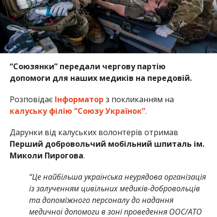
“Союзянки” передали чергову партію
допомоги для наших медиків на передовій.
Розповідає
Інформатор
з покликанням на
калуську філію “Союзу Українок”
.
Дарунки від калуських волонтерів отримав
Перший добровольчий мобільний шпиталь ім.
Миколи Пирогова
.
“Це найбільша українська неурядова організація
із залученням цивільних медиків-добровольців
та допоміжного персоналу до надання
медичної допомоги в зоні проведення ООС/АТО