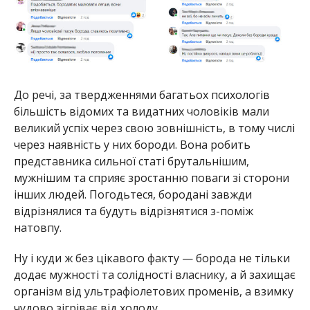
До речі, за твердженнями багатьох психологів
більшість відомих та видатних чоловіків мали
великий успіх через свою зовнішність, в тому числі
через наявність у них бороди. Вона робить
представника сильної статі брутальнішим,
мужнішим та сприяє зростанню поваги зі сторони
інших людей. Погодьтеся, бородані завжди
відрізнялися та будуть відрізнятися з-поміж
натовпу.
Ну і куди ж без цікавого факту — борода не тільки
додає мужності та солідності власнику, а й захищає
організм від ультрафіолетових променів, а взимку
чудово зігріває від холоду.