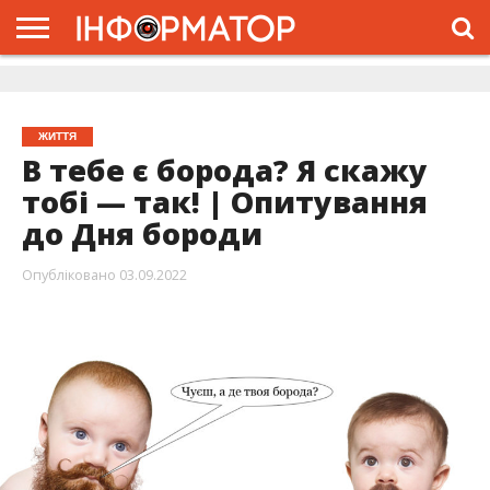
ГОЛОВНА
ЖИТТЯ
ВЛАДА
ГРОШІ
ТРЕШ
ДОЛИНА
РОЗСЛІДУВАННЯ
РЕКЛАМА
ПРО
ПРО
ІНТЕРВ’Ю
ВІДЕО
НАС
ПРОЄКТ
ЖИТТЯ
В тебе є борода? Я скажу
тобі — так! | Опитування
до Дня бороди
Опубліковано
03.09.2022