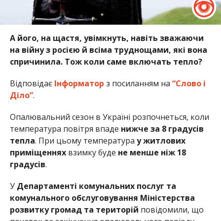
А його, на щастя, увімкнуть, навіть зважаючи
на війну з росією й всіма труднощами, які вона
спричинила. Тож коли саме включать тепло?
Відповідає
Інформатор
з посиланням на
“Слово і
Діло”
.
Опалювальний сезон в Україні розпочнеться, коли
температура повітря впаде
нижче за 8 градусів
тепла
. При цьому температура
у житлових
приміщеннях
взимку буде
не менше ніж 18
градусів
.
У
Департаменті комунальних послуг та
комунального обслуговування Міністерства
розвитку громад та територій
повідомили, що