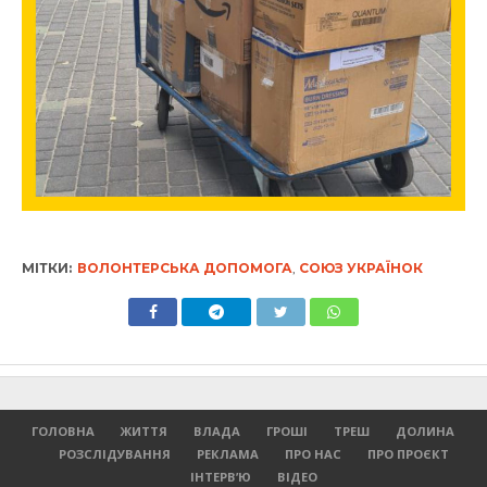
МІТКИ:
ВОЛОНТЕРСЬКА ДОПОМОГА
,
СОЮЗ УКРАЇНОК
ГОЛОВНА
ЖИТТЯ
ВЛАДА
ГРОШІ
ТРЕШ
ДОЛИНА
РОЗСЛІДУВАННЯ
РЕКЛАМА
ПРО НАС
ПРО ПРОЄКТ
ІНТЕРВ’Ю
ВІДЕО