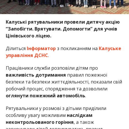
Калуські рятувальники провели дитячу акцію
“Запобігти. Врятувати. Допомогти” для учнів
Цінівського ліцею.
Ділиться
Інформатор
з покликанням на
Калуське
управління ДСНС
.
Працівники служби розповіли дітям про
важливість дотримання
правил пожежної
безпеки та безпеки життєдіяльності, показали свій
робочий процес, спорядження та дозволили
оглянути пожежний автомобіль
.
Рятувальники у розмові з дітьми приділили
особливу увагу можливим
наслідкам
неконтрольованого горіння
, а також
заохочували дітей дотримуватись правил