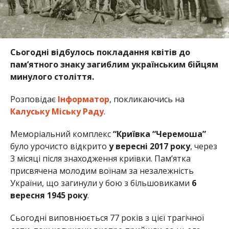
Сьогодні відбулось покладання квітів до
пам’ятного знаку загиблим українським бійцям
минулого століття.
Розповідає
Інформатор
, покликаючись на
Калуську Міську Раду
.
Меморіальний комплекс
“Криївка “Черемоша”
було урочисто відкрито
у вересні 2017 року
, через
3 місяці після знаходження криївки. Пам’ятка
присвячена молодим воїнам за незалежність
України, що загинули у бою з більшовиками
6
вересня 1945 року
.
Сьогодні виповнюється 77 років з цієї трагічної