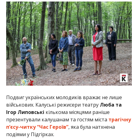
Подвиг українських молодиків вражає не лише
військових. Калуські режисери театру
Люба та
Ігор Липовські
кількома місяцями раніше
презентували калушанам та гостям міста
трагічну
п’єсу-читку “Час Героїв”
, яка була натхнена
подіями у Підгірках.