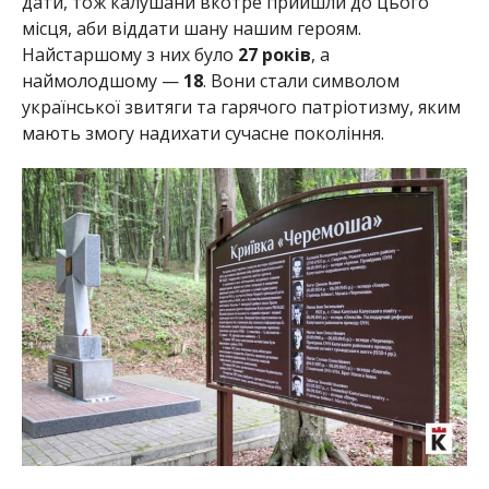
дати, тож калушани вкотре прийшли до цього
місця, аби віддати шану нашим героям.
Найстаршому з них було
27 років
, а
наймолодшому —
18
. Вони стали символом
української звитяги та гарячого патріотизму, яким
мають змогу надихати сучасне покоління.