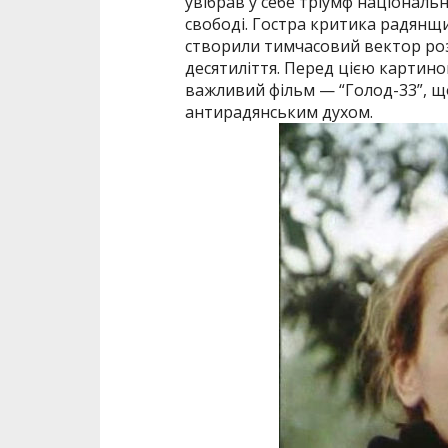
увібрав у себе тріумф національн
свободі. Гостра критика радянщин
створили тимчасовий вектор роз
десятиліття. Перед цією картин
важливий фільм — “Голод-33”, щ
антирадянським духом.