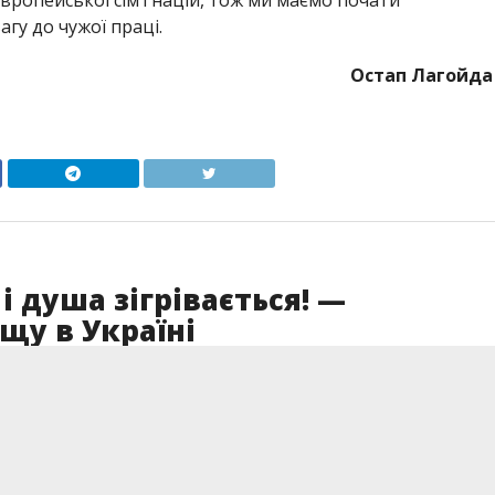
вропейської сім’ї націй, тож ми маємо почати
агу до чужої праці.
Остап Лагойда
 душа зігрівається! —
щу в Україні