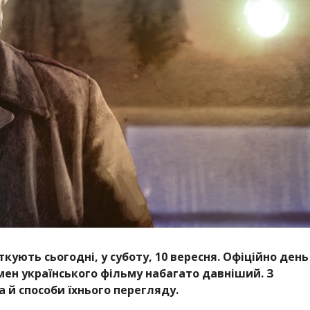
ткують сьогодні, у суботу, 10 вересня. Офіційно день
омен українського фільму набагато давніший. З
 й способи їхнього перегляду.