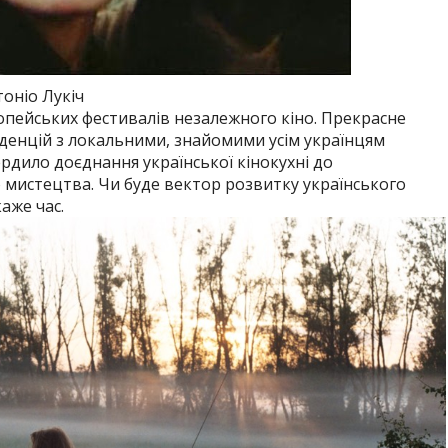
тоніо Лукіч
опейських фестивалів незалежного кіно. Прекрасне
нденцій з локальними, знайомими усім українцям
рдило доєднання української кінокухні до
 мистецтва. Чи буде вектор розвитку українського
аже час.