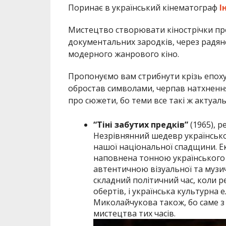
Поринає в український кінематограф
І
Мистецтво створювати кінострічки пр
документальних зародків, через радянс
модерного жанрового кіно.
Пропонуємо вам стрибнути крізь епоху 
обростав символами, черпав натхнення 
про сюжети, бо теми все такі ж актуаль
“Тіні забутих предків”
(1965), р
Незрівнянний шедевр українсько
нашої національної спадщини. Е
наповнена тонною українського
автентичною візуальної та музич
складний політичний час, коли ре
обертів, і українська культурна 
Миколайчукова також, бо саме з
мистецтва тих часів.