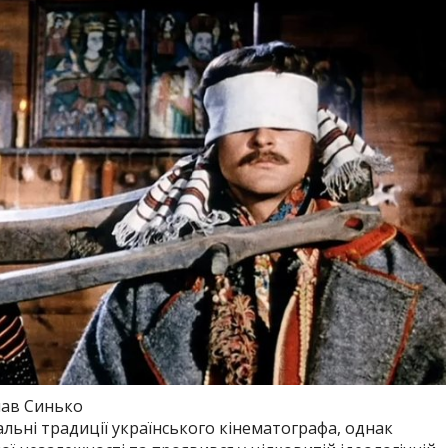
лав Синько
альні традиції українського кінематографа, однак