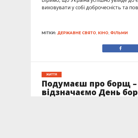
Віримо, що Україна успішно увійде до є
виховувати у собі доброчесність та пов
МІТКИ:
ДЕРЖАВНЕ СВЯТО
,
КІНО
,
ФІЛЬМИ
ЖИТТЯ
Подумаєш про борщ – і
відзначаємо День бор
Опубліковано
10.09.2022