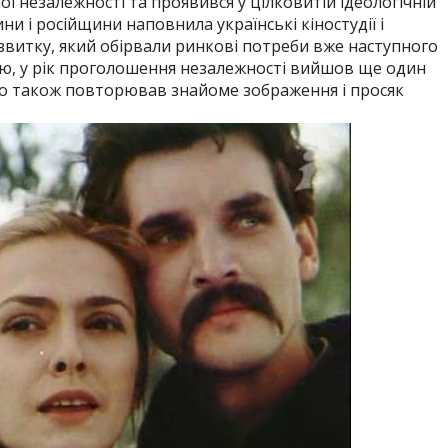
ої незалежності та проявився у цілковитій ідеологічній
и і російщини наповнила українські кіностудії і
витку, який обірвали ринкові потреби вже наступного
ою, у рік проголошення незалежності вийшов ще один
о також повторював знайоме зображення і просяк