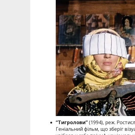
“Тигролови”
(1994), реж. Ростис
Геніальний фільм, що зберіг візу