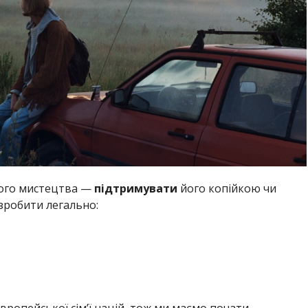
ного мистецтва —
підтримувати
його копійкою чи
зробити легально: