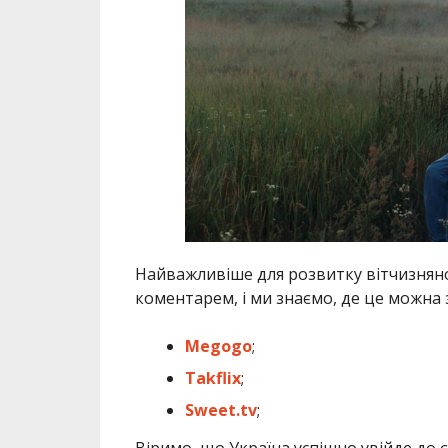
Найважливіше для розвитку вітчизня
коментарем, і ми знаємо, де це можна 
Megogo
;
Takflix
;
Sweet.tv
;