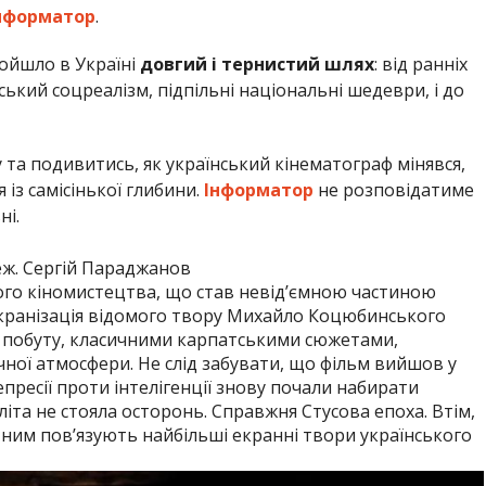
нформатор
.
ойшло в Україні
довгий і тернистий шлях
: від ранніх
ький соцреалізм, підпільні національні шедеври, і до
та подивитись, як український кінематограф мінявся,
із самісінької глибини.
Інформатор
не розповідатиме
ні.
еж. Сергій Параджанов
го кіномистецтва, що став невід’ємною частиною
кранізація відомого твору Михайло Коцюбинського
 побуту, класичними карпатськими сюжетами,
ної атмосфери. Не слід забувати, що фільм вийшов у
пресії проти інтелігенції знову почали набирати
еліта не стояла осторонь. Справжня Стусова епоха. Втім,
 ним пов’язують найбільші екранні твори українського