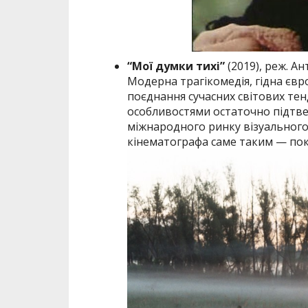
“Мої думки тихі”
(2019), реж. Ан
Модерна трагікомедія, гідна євр
поєднання сучасних світових те
особливостями остаточно підтве
міжнародного ринку візуального
кінематографа саме таким — пок