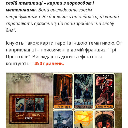
своїй тематиці – карти з хороводом і
метеликами.
Вони виглядають зовсім
непродуманими. Не дивлячись на недоліки, ці карти
справляють враження, бо вони зроблені на злобу
дня”.
Існують також карти таро і з іншою тематикою. От
наприклад ці – присвячені відомій франшизі “Грі
Престолів”. Виглядають досить ефектно, а
коштують –
450 гривень.