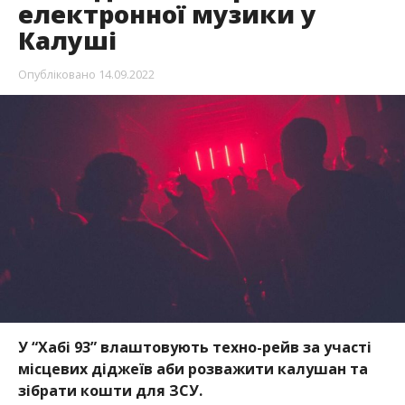
електронної музики у
Калуші
Опубліковано
14.09.2022
У “Хабі 93” влаштовують техно-рейв за участі
місцевих діджеїв аби розважити калушан та
зібрати кошти для ЗСУ.