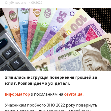
Опубліковано
14.09.2022
З‘явилась інструкція повернення грошей за
іспит. Розповідаємо усі деталі.
Інформатор
з посиланням на
osvita.ua.
Учасникам пробного ЗНО 2022 року повернуть
кошти, сплачені ними за участь у пробному