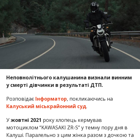
Неповнолітнього калушанина визнали винним
у смерті дівчинки в результаті ДТП.
Розповідає
Інформатор
, покликаючись на
Калуський міськрайонний суд
.
У
жовтні 2021
року хлопець кермував
мотоциклом “KAWASAKI ZR-S” у темну пору дня в
Калуші. Паралельно з цим жінка разом з дочкою та