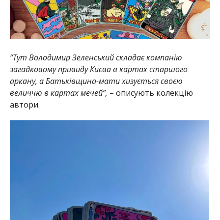
“Тут Володимир Зеленський складає компанію
загадковому привиду Києва в картах старшого
аркану, а Батьківщина-мати хизується своєю
величчю в картах мечей”,
– описують колекцію
автори.