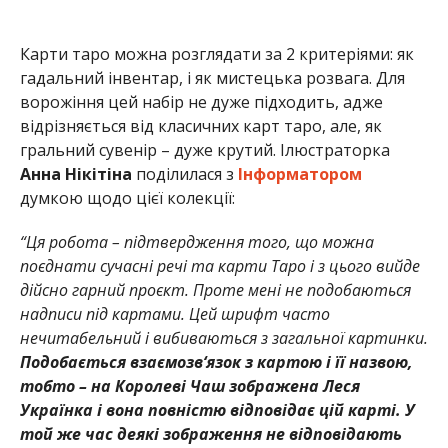
Карти таро можна розглядати за 2 критеріями: як
гадальний інвентар, і як мистецька розвага. Для
ворожіння цей набір не дуже підходить, адже
відрізняється від класичних карт таро, але, як
гральний сувенір – дуже крутий. Ілюстраторка
Анна Нікітіна
поділилася з
Інформатором
думкою щодо цієї колекції:
“Ця робота – підтвердження того, що можна
поєднати сучасні речі та карти Таро і з цього вийде
дійсно гарний проєкт. Проте мені не подобаються
надписи під картами. Цей шрифт часто
нечитабельний і вибиваються з загальної картинки.
Подобається взаємозв‘язок з картою і її назвою,
тобто – на Королеві Чаш зображена Леся
Українка і вона повністю відповідає цій карті. У
той же час деякі зображення не відповідають