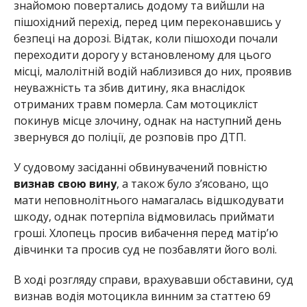
знайомою повертались додому та вийшли на
пішохідний перехід, перед цим переконавшись у
безпеці на дорозі. Відтак, коли пішоходи почали
переходити дорогу у встановленому для цього
місці, малолітній водій наблизився до них, проявив
неуважність та збив дитину, яка внаслідок
отриманих травм померла. Сам мотоцикліст
покинув місце злочину, однак на наступний день
звернувся до поліції, де розповів про ДТП.
У судовому засіданні обвинувачений повністю
визнав свою вину
, а також було з’ясовано, що
мати неповнолітнього намагалась відшкодувати
шкоду, однак потерпіла відмовилась приймати
гроші. Хлопець просив вибачення перед матір’ю
дівчинки та просив суд не позбавляти його волі.
В ході розгляду справи, врахувавши обставини, суд
визнав водія мотоцикла винним за статтею 69