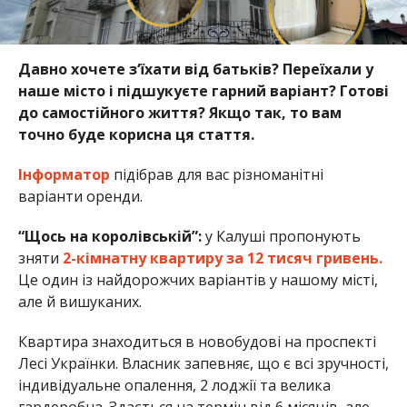
Давно хочете з‘їхати від батьків? Переїхали у
наше місто і підшукуєте гарний варіант? Готові
до самостійного життя? Якщо так, то вам
точно буде корисна ця стаття.
Інформатор
підібрав для вас різноманітні
варіанти оренди.
“Щось на королівській”:
у Калуші пропонують
зняти
2-кімнатну квартиру за
12 тисяч гривень.
Це один із найдорожчих варіантів у нашому місті,
але й вишуканих.
Квартира знаходиться в новобудові на проспекті
Лесі Українки. Власник запевняє, що є всі зручності,
індивідуальне опалення, 2 лоджії та велика
гардеробна. Здається на термін від 6 місяців, але,