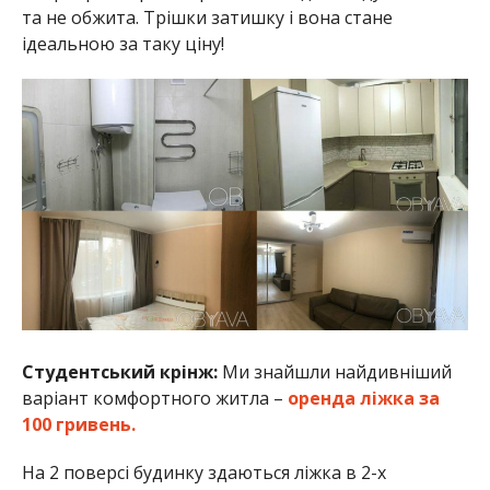
та не обжита. Трішки затишку і вона стане
ідеальною за таку ціну!
Студентський крінж:
Ми знайшли найдивніший
варіант комфортного житла –
оренда ліжка за
100 гривень.
На 2 поверсі будинку здаються ліжка в 2-х