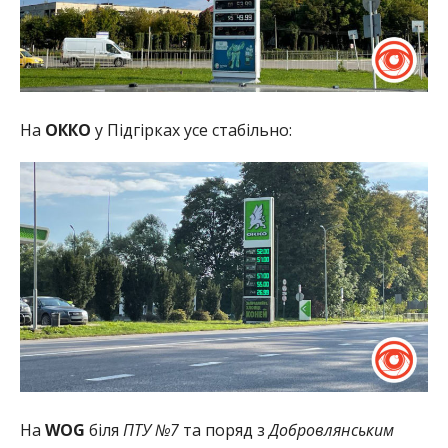
На
ОККО
у Підгірках усе стабільно:
На
WOG
біля
ПТУ №7
та поряд з
Добровлянським