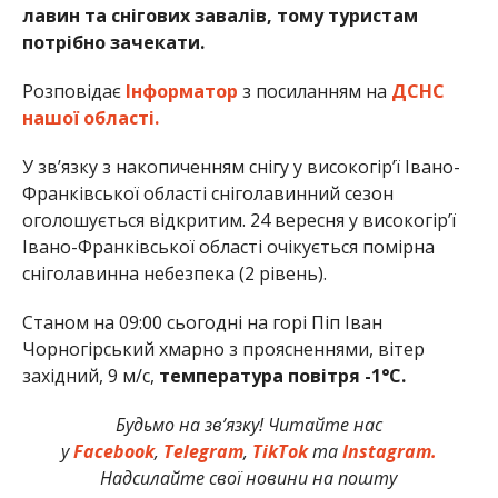
лавин та снігових завалів, тому туристам
потрібно зачекати.
Розповідає
Інформатор
з посиланням на
ДСНС
нашої області.
У зв’язку з накопиченням снiгу у високогiр’ї Iвано-
Франкiвської областi снiголавинний сезон
оголошується вiдкритим. 24 вересня у високогiр’ї
Iвано-Франкiвської областi очiкується помiрна
снiголавинна небезпека (2 рiвень).
Станом на 09:00 сьогодні на горі Піп Іван
Чорногірський хмарно з проясненнями, вітер
західний, 9 м/с,
температура повітря -1°С.
Будьмо на зв’язку! Читайте нас
у
Facebook
,
Telegram
,
TikTok
та
Instagram.
Надсилайте свої новини на пошту