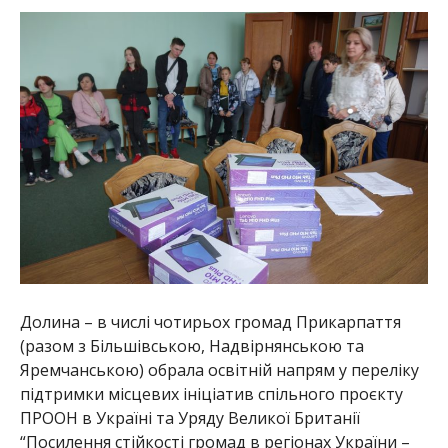
Долина – в числі чотирьох громад Прикарпаття
(разом з Більшівською, Надвірнянською та
Яремчанською) обрала освітній напрям у переліку
підтримки місцевих ініціатив спільного проєкту
ПРООН в Україні та Уряду Великої Британії
“Посилення стійкості громад в регіонах України –