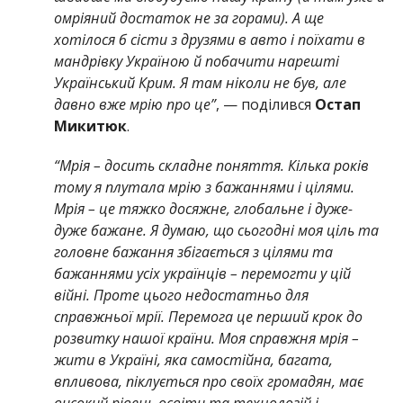
омріяний достаток не за горами). А ще
хотілося б сісти з друзями в авто і поїхати в
мандрівку Україною й побачити нарешті
Український Крим. Я там ніколи не був, але
давно вже мрію про це”
, — поділився
Остап
Микитюк
.
“Мрія – досить складне поняття. Кілька років
тому я плутала мрію з бажаннями і цілями.
Мрія – це тяжко досяжне, глобальне і дуже-
дуже бажане. Я думаю, що сьогодні моя ціль та
головне бажання збігається з цілями та
бажаннями усіх українців – перемогти у цій
війні. Проте цього недостатньо для
справжньої мрії. Перемога це перший крок до
розвитку нашої країни. Моя справжня мрія –
жити в Україні, яка самостійна, багата,
впливова, піклується про своїх громадян, має
високий рівень освіти та технологій і,