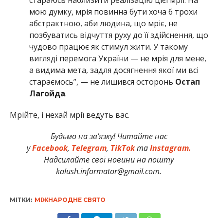
мою думку, мрія повинна бути хоча б трохи
абстрактною, аби людина, що мріє, не
позбуватись відчуття руху до її здійснення, що
чудово працює як стимул жити. У такому
вигляді перемога України — не мрія для мене,
а видима мета, задля досягнення якої ми всі
стараємось”, — не лишився осторонь
Остап
Лагойда
.
Мрійте, і нехай мрії ведуть вас.
Будьмо на зв’язку! Читайте нас
у
Facebook
,
Telegram
,
TikTok
та
Instagram.
Надсилайте свої новини на пошту
kalush.informator@gmail.com.
МІТКИ:
МІЖНАРОДНЕ СВЯТО