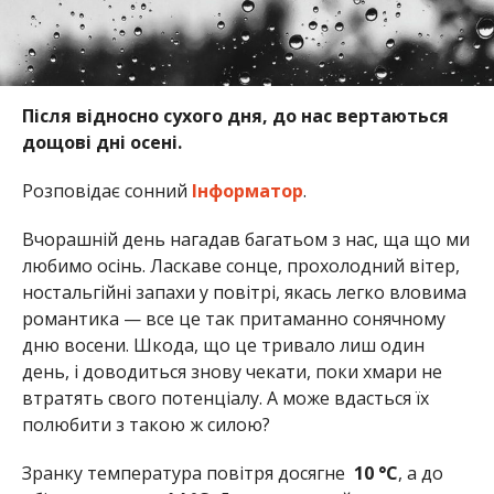
Після відносно сухого дня, до нас вертаються
дощові дні осені.
Розповідає сонний
Інформатор
.
Вчорашній день нагадав багатьом з нас, ща що ми
любимо осінь. Ласкаве сонце, прохолодний вітер,
ностальгійні запахи у повітрі, якась легко вловима
романтика — все це так притаманно сонячному
дню восени. Шкода, що це тривало лиш один
день, і доводиться знову чекати, поки хмари не
втратять свого потенціалу. А може вдасться їх
полюбити з такою ж силою?
Зранку температура повітря досягне
10
°C
, а до