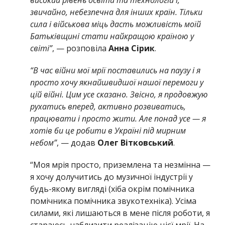
звичайно, небезпечна для інших країн. Тільки
сила і військова міць дасть можливість моїй
Батьківщині стати найкращою країною у
світі”
, — розповіла
Анна Сірик
.
“В час війни мої мрії поставились на паузу і я
просто хочу якнайшвидшої нашої перемоги у
цій війні. Цим усе сказано. Звісно, я продовжую
рухатись вперед, активно розвиватись,
працювати і просто жити. Але понад усе — я
хотів би це робити в Україні під мирним
небом”
, — додав
Олег Вітковський
.
“Моя мрія просто, приземлена та незмінна —
я хочу долучитись до музичної індустрії у
будь-якому вигляді (хіба окрім помічника
помічника помічника звукотехніка). Усіма
силами, які лишаються в мене після роботи, я
стараюсь наблизити реалізацію цієї мрії. На