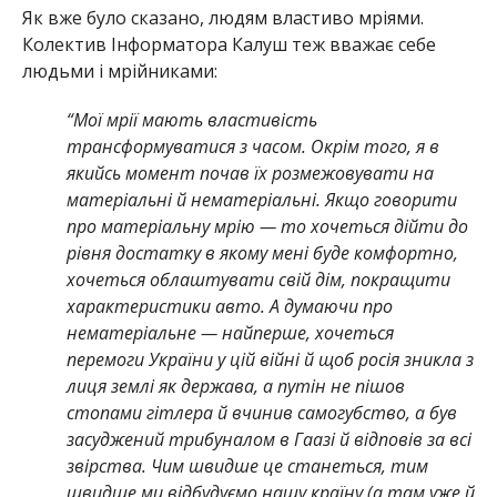
Як вже було сказано, людям властиво мріями.
Колектив Інформатора Калуш теж вважає себе
людьми і мрійниками:
“Мої мрії мають властивість
трансформуватися з часом. Окрім того, я в
якийсь момент почав їх розмежовувати на
матеріальні й нематеріальні. Якщо говорити
про матеріальну мрію — то хочеться дійти до
рівня достатку в якому мені буде комфортно,
хочеться облаштувати свій дім, покращити
характеристики авто. А думаючи про
нематеріальне — найперше, хочеться
перемоги України у цій війні й щоб росія зникла з
лиця землі як держава, а путін не пішов
стопами гітлера й вчинив самогубство, а був
засуджений трибуналом в Гаазі й відповів за всі
звірства. Чим швидше це станеться, тим
швидше ми відбудуємо нашу країну (а там уже й