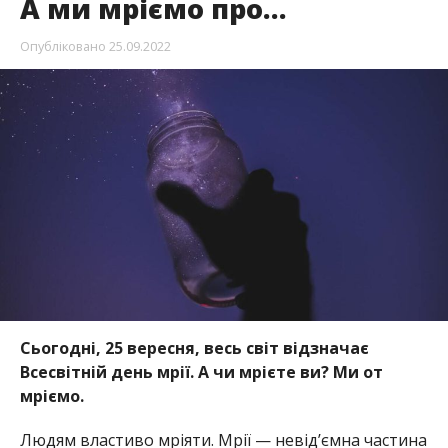
А ми мріємо про…
Опубліковано
25.09.2022
Сьогодні, 25 вересня, весь світ відзначає
Всесвітній день мрії. А чи мрієте ви? Ми от
мріємо.
Людям властиво мріяти. Мрії — невід’ємна частина