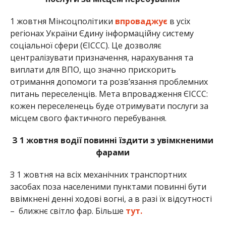
1 жовтня Мінсоцполітики
впроваджує
в усіх
регіонах України Єдину інформаційну систему
соціальної сфери (ЄІССС). Це дозволяє
централізувати призначення, нарахування та
виплати для ВПО, що значно прискорить
отримання допомоги та розв’язання проблемних
питань переселенців. Мета впровадження ЄІССС:
кожен переселенець буде отримувати послуги за
місцем свого фактичного перебування.
З 1 жовтня водії повинні їздити з увімкненими
фарами
З 1 жовтня на всіх механічних транспортних
засобах поза населеними пунктами повинні бути
ввімкнені денні ходові вогні, а в разі їх відсутності
– ближнє світло фар. Більше
тут.