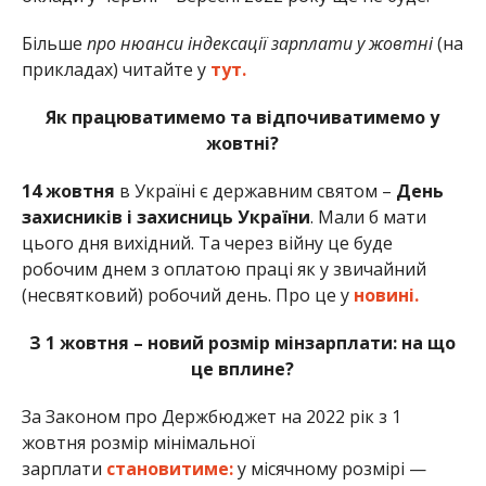
Більше
про нюанси індексації зарплати у жовтні
(на
прикладах) читайте у
тут.
Як працюватимемо та відпочиватимемо у
жовтні?
14 жовтня
в Україні є державним святом –
День
захисників і захисниць України
. Мали б мати
цього дня вихідний. Та через війну це буде
робочим днем з оплатою праці як у звичайний
(несвятковий) робочий день. Про це у
новині.
З 1 жовтня – новий розмір мінзарплати: на що
це вплине?
За Законом про Держбюджет на 2022 рік з 1
жовтня розмір мінімальної
зарплати
становитиме:
у місячному розмірі —