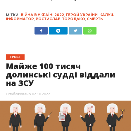
МІТКИ:
ВІЙНА В УКРАЇНІ 2022
,
ГЕРОЙ УКРАЇНИ
,
КАЛУШ
ІНФОРМАТОР
,
РОСТИСЛАВ ПОРОДЬКО
,
СМЕРТЬ
ГРОШІ
Майже 100 тисяч
долинські судді віддали
на ЗСУ
Опубліковано
02.10.2022