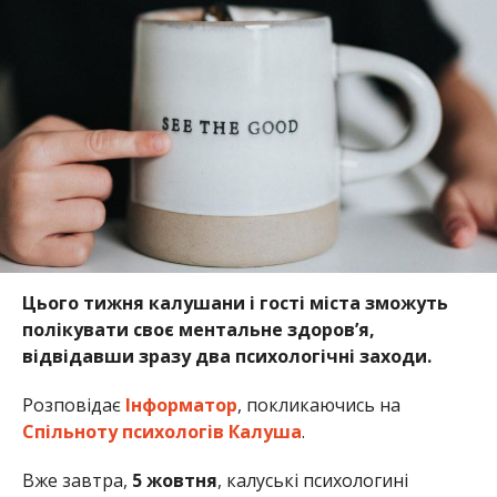
Цього тижня калушани і гості міста зможуть
полікувати своє ментальне здоров’я,
відвідавши зразу два психологічні заходи.
Розповідає
Інформатор
, покликаючись на
Спільноту психологів Калуша
.
Вже завтра,
5 жовтня
, калуські психологині