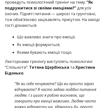
проведуть психологічний тренінг на тему:
“Як
подружитися зі своїми емоціями?”
для усіх
охочих. Підняті питання — широкі та грунтовні,
тож обов’язково зацікавлять присутніх. На заході
гості дізнаються:
Що важливо знати про емоції;
Як емоції формуються;
Якими бувають емоції тощо.
Лекторками тренінгу виступлять психологині
“Спільноти”:
Тетяна Щербінська
та
Христина
Бідонько
.
“Як ви себе почуваєте? Що ви просто зараз
відчуваєте? Я часто задаю подібні питання
людям. І з цього я роблю висновок, що
говорити про емоції важливо. Людям часто
важко відповісти на, здавалось би, прості