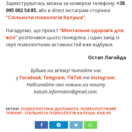
Зареєструватись можна за номером телефону:
+38
095 002 54 85
, або в direct інстаграм-сторінки
“Спільноти психологів Калуша”
.
Нагадуємо, що проєкт
“Ментальне здоров’я для
всіх”
розпочався цього понеділка, і один захід із
серії психологічних активностей вже відбувся.
Остап Лагойда
Будьмо на зв’язку! Читайте нас
у
Facebook
,
Telegram
,
TikTok
та
Instagram.
Надсилайте свої новини на пошту
kalush.informator@gmail.com.
МІТКИ:
ПСИХОЛОГІЧНА ДОПОМОГА
,
ПСИХОЛОГІЧНИЙ
ТРЕНІНГ
,
СПІЛЬНОТА ПСИХОЛОГІВ КАЛУША
,
ХАБ 93