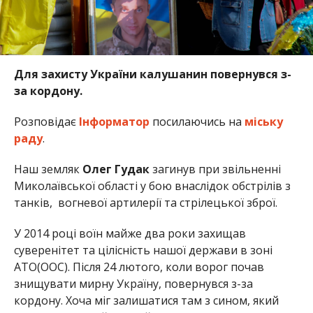
Для захисту України калушанин повернувся з-
за кордону.
Розповідає
Інформатор
посилаючись на
міську
раду
.
Наш земляк
Олег Гудак
загинув при звільненні
Миколаївської області у бою внаслідок обстрілів з
танків, вогневої артилерії та стрілецької зброї.
У 2014 році воїн майже два роки захищав
суверенітет та цілісність нашої держави в зоні
АТО(ООС). Після 24 лютого, коли ворог почав
знищувати мирну Україну, повернувся з-за
кордону. Хоча міг залишатися там з сином, який