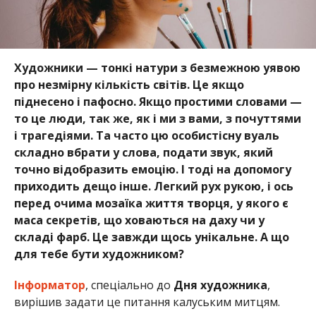
Художники — тонкі натури з безмежною уявою
про незмірну кількість світів. Це якщо
піднесено і пафосно. Якщо простими словами —
то це люди, так же, як і ми з вами, з почуттями
і трагедіями. Та часто цю особистісну вуаль
складно вбрати у слова, подати звук, який
точно відобразить емоцію. І тоді на допомогу
приходить дещо інше. Легкий рух рукою, і ось
перед очима мозаїка життя творця, у якого є
маса секретів, що ховаються на даху чи у
складі фарб. Це завжди щось унікальне. А що
для тебе бути художником?
Інформатор
, спеціально до
Дня художника
,
вирішив задати це питання калуським митцям.