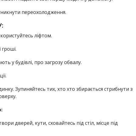
 уникнути переохолодження.
:
користуйтесь ліфтом.
 гроші.
ють у будівлі, про загрозу обвалу.
ії.
удинку. Зупиняйтесь тих, хто хто збирається стрибнути з
оверху.
:
вори дверей, кути, сховайтесь під стіл, місце під