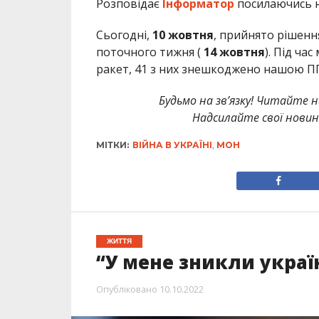
Розповідає
Інформатор
посилаючись н
Сьогодні,
10 жовтня
, прийнято рішенн
поточного тижня (
14 жовтня
). Під ча
ракет, 41 з них знешкоджено нашою П
Будьмо на зв’язку! Читайте н
Надсилайте свої новин
МІТКИ:
ВІЙНА В УКРАЇНІ
,
МОН
ЖИТТЯ
“У мене зникли украї
Опубліковано
10.10.2022