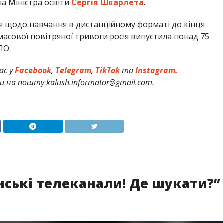
а Міністра освіти
Сергія Шкарлета
.
я щодо навчання в дистанційному форматі до кінця
с масової повітряної тривоги росія випустила понад 75
ПО.
ас у
Facebook
,
Telegram
,
TikTok
та
Instagram.
и на пошту kalush.informator@gmail.com.
нські телеканали! Де шукати?”