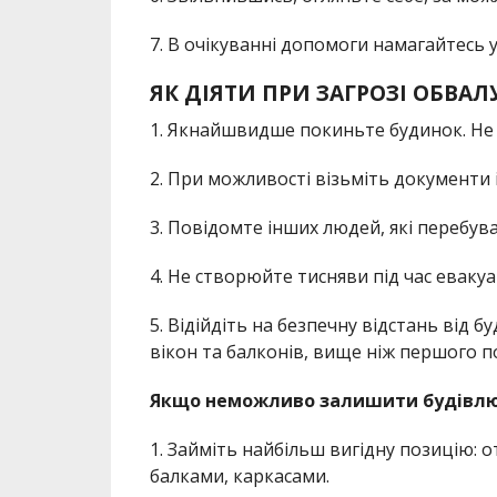
7. В очікуванні допомоги намагайтесь
ЯК ДІЯТИ ПРИ ЗАГРОЗІ ОБВАЛУ
1. Якнайшвидше покиньте будинок. Не 
2. При можливості візьміть документи і
3. Повідомте інших людей, які перебува
4. Не створюйте тисняви під час евакуац
5. Відійдіть на безпечну відстань від б
вікон та балконів, вище ніж першого п
Якщо неможливо залишити будівлю
1. Займіть найбільш вигідну позицію: от
балками, каркасами.