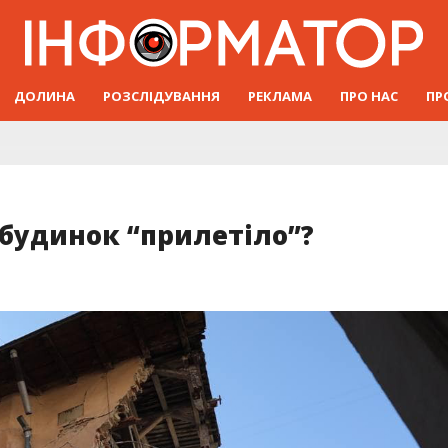
ДОЛИНА
РОЗСЛІДУВАННЯ
РЕКЛАМА
ПРО НАС
ПР
 будинок “прилетіло”?