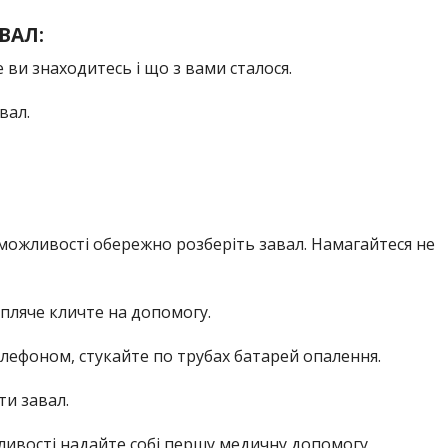
ВАЛ:
 ви знаходитесь і що з вами сталося.
вал.
 можливості обережно розберіть завал. Намагайтеся не
рпляче кличте на допомогу.
елефоном, стукайте по трубах батарей опалення.
ти завал.
жливості надайте собі першу медичну допомогу.