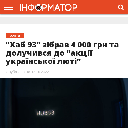
ГОЛОВНА
ЖИТТЯ
ВЛАДА
ГРОШІ
ТРЕШ
ДОЛИНА
РОЗСЛІДУВАННЯ
РЕКЛАМА
ПРО
ПРО
ІНТЕРВ’Ю
ВІДЕО
НАС
ПРОЄКТ
ЖИТТЯ
“Хаб 93” зібрав 4 000 грн та
долучився до “акції
української люті”
Опубліковано
12.10.2022