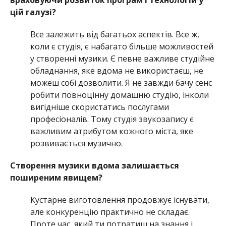
враховуючи розвиток програм і технологій у
цій галузі?
Все залежить від багатьох аспектів. Все ж,
коли є студія, є набагато більше можливостей
у створенні музики. Є певне важливе студійне
обладнання, яке вдома не використаєш, не
можеш собі дозволити. Я не завжди бачу сенс
робити повноцінну домашню студію, інколи
вигідніше скористатись послугами
професіоналів. Тому студія звукозапису є
важливим атрибутом кожного міста, яке
розвивається музично.
Створення музики вдома залишається
поширеним явищем?
Кустарне виготовлення продовжує існувати,
але конкуренцію практично не складає.
Проте час, який ти потратиш на знання і