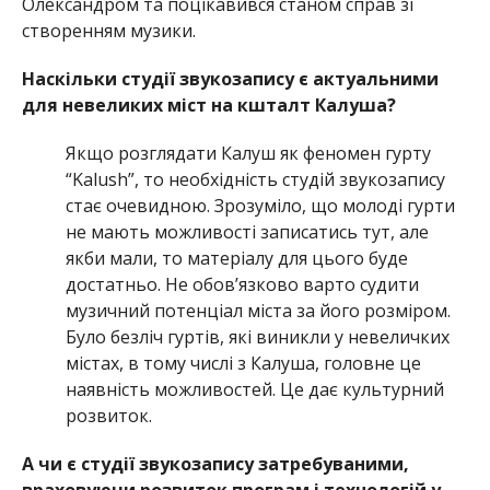
Олександром та поцікавився станом справ зі
створенням музики.
Наскільки студії звукозапису є актуальними
для невеликих міст на кшталт Калуша?
Якщо розглядати Калуш як феномен гурту
“Kalush”, то необхідність студій звукозапису
стає очевидною. Зрозуміло, що молоді гурти
не мають можливості записатись тут, але
якби мали, то матеріалу для цього буде
достатньо. Не обов’язково варто судити
музичний потенціал міста за його розміром.
Було безліч гуртів, які виникли у невеличких
містах, в тому числі з Калуша, головне це
наявність можливостей. Це дає культурний
розвиток.
А чи є студії звукозапису затребуваними,