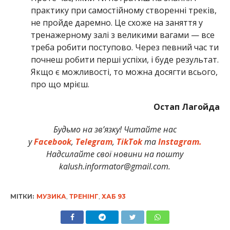
практику при самостійному створенні треків,
не пройде даремно. Це схоже на заняття у
тренажерному залі з великими вагами — все
треба робити поступово. Через певний час ти
почнеш робити перші успіхи, і буде результат.
Якщо є можливості, то можна досягти всього,
про що мрієш.
Остап Лагойда
Будьмо на зв’язку! Читайте нас
у
Facebook
,
Telegram
,
TikTok
та
Instagram.
Надсилайте свої новини на пошту
kalush.informator@gmail.com.
МІТКИ:
МУЗИКА
,
ТРЕНІНГ
,
ХАБ 93