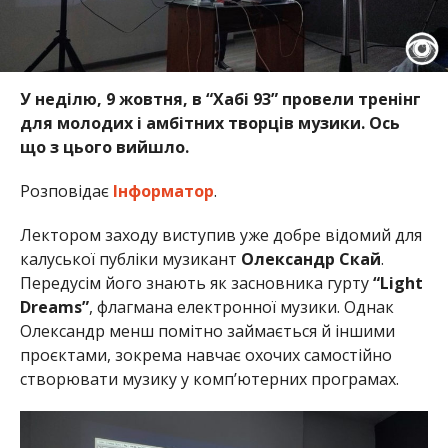
У неділю, 9 жовтня, в “Хабі 93” провели тренінг
для молодих і амбітних творців музики. Ось
що з цього вийшло.
Розповідає
Інформатор
.
Лектором заходу виступив уже добре відомий для
калуської публіки музикант
Олександр Скай
.
Передусім його знають як засновника гурту
“Light
Dreams”
, флагмана електронної музики. Однак
Олександр менш помітно займається й іншими
проєктами, зокрема навчає охочих самостійно
створювати музику у комп’ютерних програмах.