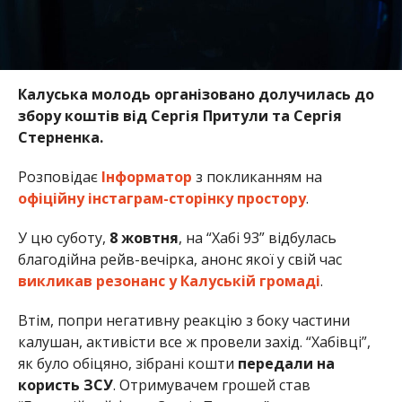
Калуська молодь організовано долучилась до
збору коштів від Сергія Притули та Сергія
Стерненка.
Розповідає
Інформатор
з покликанням на
офіційну інстаграм-сторінку простору
.
У цю суботу,
8 жовтня
, на “Хабі 93” відбулась
благодійна рейв-вечірка, анонс якої у свій час
викликав резонанс у Калуській громаді
.
Втім, попри негативну реакцію з боку частини
калушан, активісти все ж провели захід. “Хабівці”,
як було обіцяно, зібрані кошти
передали на
користь ЗСУ
. Отримувачем грошей став