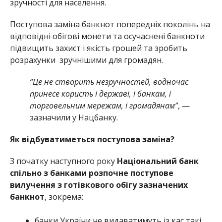
зручності для населення.
Поступова заміна банкнот попередніх поколінь на
відповідні обігові монети та осучаснені банкноти
підвищить захист і якість грошей та зробить
розрахунки зручнішими для громадян.
“Це не створить незручностей, водночас
принесе користь і державі, і банкам, і
торговельним мережам, і громадянам”
, —
зазначили у Нацбанку.
Як відбуватиметься поступова заміна?
З початку наступного року
Національний банк
спільно з банками розпочне поступове
вилучення з готівкового обігу зазначених
банкнот
, зокрема:
банки України не видаватимуть із кас такі