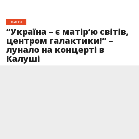
ЖИТТЯ
“Україна – є матір‘ю світів,
центром галактики!” –
лунало на концерті в
Калуші
Опубліковано
14.10.2022