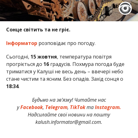
Сонце світить та не гріє.
Інформатор
розповідає про погоду.
Сьогодні,
15 жовтня
, температура повітря
прогріється до
16
градусів. Похмура погода буде
триматися у Калуші не весь день – ввечері небо
стане чистим та ясним. Без опадів. Захід сонця о
18:34
.
Будьмо на зв’язку! Читайте нас
у
Facebook
,
Telegram
,
TikTok
та
Instagram.
Надсилайте свої новини на пошту
kalush.informator@gmail.com.