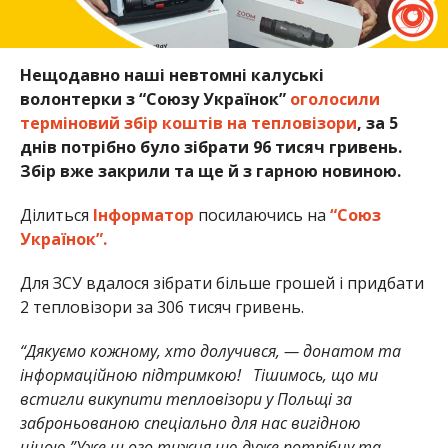
Нещодавно наші невтомні калуські
волонтерки з “Союзу Українок”
оголосили
терміновий збір коштів на тепловізори
, за 5
днів потрібно було зібрати 96 тисяч гривень.
Збір вже закрили та ще й з гарною новиною.
Ділиться
Інформатор
посилаючись на
“Союз
Українок”.
Для ЗСУ вдалося зібрати більше грошей і придбати
2 тепловізори за 306 тисяч гривень.
“Дякуємо кожному, хто долучився, — донатом та
інформаційною підтримкою! Тішимось, що ми
встигли викупити тепловізори у Польщі за
заброньованою спеціально для нас вигідною
ціною.”Уже цього тижня цю дуже потрібну та