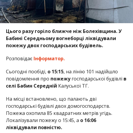
Цього разу горіло ближче ніж Болехівщина. У
Бабині Середньому вогнеборці ліквідували
пожежу двох господарських будівель.
Розповідає
Інформатор.
Сьогодні пообіді,
о 15:15
, на лінію 101 надійшло
повідомлення про
пожежу
господарської будівлі
в
селі Бабин Середній
Калуської ТГ.
На місці встановлено, що палають дві
господарські будівлі двох домогосподарств.
Пожежа охопила 85 квадратних метрів угідь.
Локалізували пожежу о 15:45, а
о 16:06
ліквідували повністю.