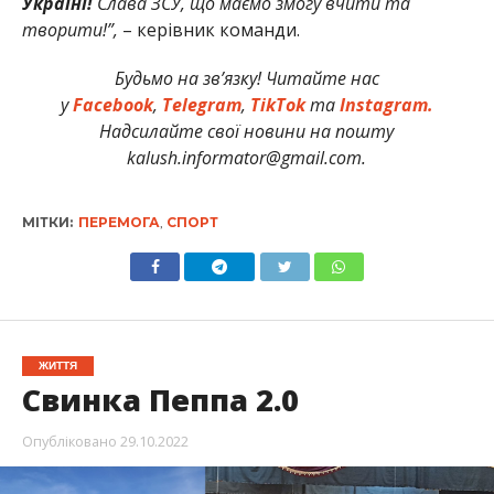
Україні!
Слава ЗСУ, що маємо змогу вчити та
творити!”,
– керівник команди.
Будьмо на зв’язку! Читайте нас
у
Facebook
,
Telegram
,
TikTok
та
Instagram.
Надсилайте свої новини на пошту
kalush.informator@gmail.com.
МІТКИ:
ПЕРЕМОГА
,
СПОРТ
ЖИТТЯ
Свинка Пеппа 2.0
Опубліковано
29.10.2022