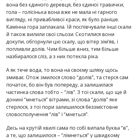
вона без єдиного деревця, без єдиної травички,
гола – голісінька вона вже не мала ні гарного
вигляду, ні привабливої краси, як було раніше.
Камінна гора заплакала. Їй поспівчували інші скали
й також вилили свої сльози. Скотилися вони
докупи, обгорнули цю скалу, що вітер зім’яв, і
попливли долів. Чим більше вниз, тим більше
назбиралося сліз, а з них потекла ріка.
А як тече вода, то вона на своєму шляху щось
змиває. Отож змилося слово “долів”, та стерся сам
початок, бо він був попереду, а залишилася
частинка слова тобто – “лів”. З тої скали, що ще й
донині “мнеться” вітрами, зі слова “долів” яке
стерлося, з тої пори залишилося беззмістовне
словосполучення “лів” і “мнеться”.
Десь на крутій хвилі сама по собі випала буква “в”,
а те, що залишилося – “лімнеться” у швидкому