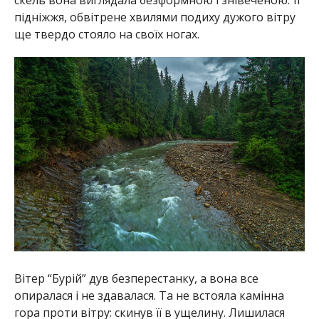
підніжжя, обвітрене хвилями подиху дужого вітру
ще твердо стояло на своїх ногах.
Вітер “Бурій” дув безперестанку, а вона все
опиралася і не здавалася. Та не встояла камінна
гора проти вітру: скинув її в ущелину. Лишилася