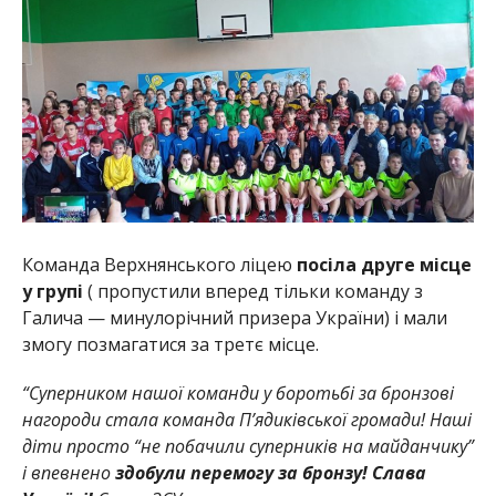
Команда Верхнянського ліцею
посіла друге місце
у групі
( пропустили вперед тільки команду з
Галича — минулорічний призера України) і мали
змогу позмагатися за третє місце.
“Суперником нашої команди у боротьбі за бронзові
нагороди стала команда П’ядиківської громади! Наші
діти просто “не побачили суперників на майданчику”
і впевнено
здобули перемогу за бронзу! Слава