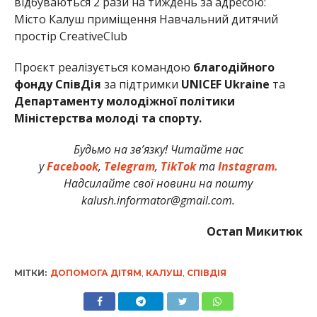
відбуваються 2 рази на тиждень за адресою:
Місто Калуш приміщення Навчальний дитячий
простір CreativeClub
Проєкт реалізується командою
благодійного
фонду СпівДія
за підтримки
UNICEF Ukraine
та
Департаменту молодіжної політики
Міністерства молоді та спорту.
Будьмо на зв’язку! Читайте нас
у
Facebook
,
Telegram
,
TikTok
та
Instagram.
Надсилайте свої новини на пошту
kalush.informator@gmail.com.
Остап Микитюк
МІТКИ:
ДОПОМОГА ДІТЯМ
,
КАЛУШ
,
СПІВДІЯ