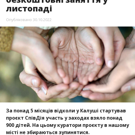
листопаді
Опубліковано
30.10.2022
За понад 5 місяців відколи у Калуші стартував
проєкт СпівДія участь у заходах взяло понад
900 дітей. На цьому куратори проєкту в нашому
місті не збираються зупинятися.