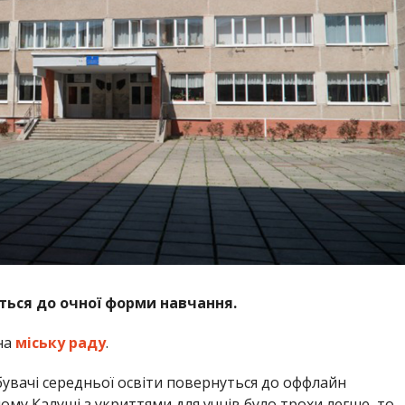
ться до очної форми навчання.
на
міську раду
.
бувачі середньої освіти повернуться до оффлайн
ому Калуші з укриттями для учнів було трохи легше, то