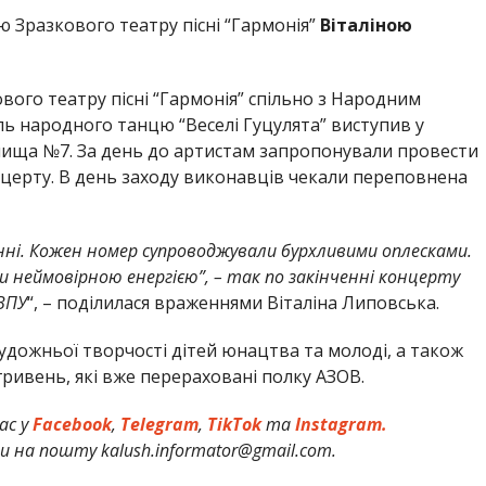
 Зразкового театру пісні “Гармонія”
Віталіною
ового театру пісні “Гармонія” спільно з Народним
ь народного танцю “Веселі Гуцулята” виступив у
лища №7. За день до артистам запропонували провести
нцерту. В день заходу виконавців чекали переповнена
ні. Кожен номер супроводжували бурхливими оплесками.
и неймовірною енергією”, – так по закінченні концерту
ВПУ
“, – поділилася враженнями Віталіна Липовська.
удожньої творчості дітей юнацтва та молоді, а також
гривень, які вже перераховані полку АЗОВ.
ас у
Facebook
,
Telegram
,
TikTok
та
Instagram.
и на пошту kalush.informator@gmail.com.