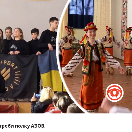
треби полку АЗОВ.