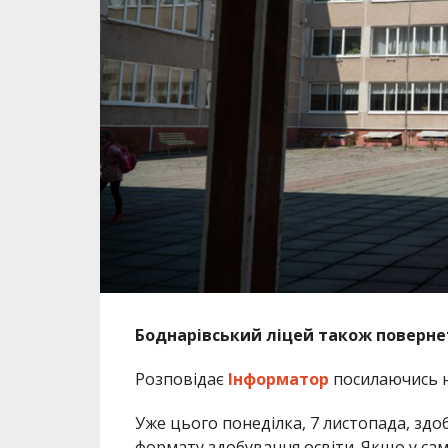
Боднарівський ліцей також поверне
Розповідає
Інформатор
посилаючись 
Уже цього понеділка, 7 листопада, здо
формату здобування освіти. Якщо у сам