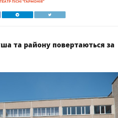
ТЕАТР ПІСНІ “ГАРМОНІЯ”
уша та району повертаються за