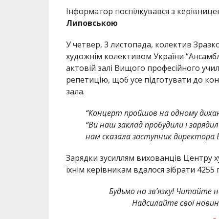
Інформатор поспілкувався з керівницею
Липовською
У четвер, 3 листопада, колектив Зразк
художнім колективом України “Ансамбл
актовій залі Вищого професійного учи
репетицію, щоб усе підготувати до ко
зала.
“Концерт пройшов на одному дихан
“Ви наш заклад пробудили і зарядил
нам сказала заступник директора 
Зарядки зусиллям вихованців Центру х
їхнім керівникам вдалося зібрати 4255 
Будьмо на зв’язку! Читайте н
Надсилайте свої новин