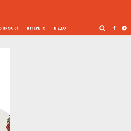
О ПРОЄКТ
ІНТЕРВ’Ю
ВІДЕО