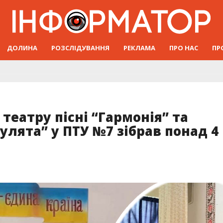
ДОЛИНА
РОЗСЛІДУВАННЯ
РЕКЛАМА
ПРО НАС
ПР
театру пісні “Гармонія” та
улята” у ПТУ №7 зібрав понад 4