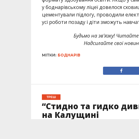
у боднарівському ліцеї довелося схови
цементували підлогу, проводили елект
усі роботи позаду і діти зможуть навча
Будьмо на зв’язку! Читайте 
Надсилайте свої новин
МІТКИ:
БОДНАРІВ
ТРЕШ
“Стидно та гидко див
на Калущині
Опубліковано
05.11.2022