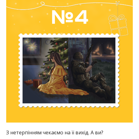
З нетерпінням чекаємо на її вихід. А ви?