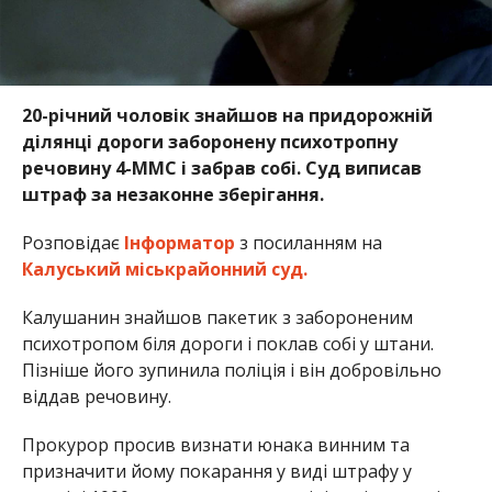
20-річний чоловік знайшов на придорожній
ділянці дороги заборонену психотропну
речовину 4-ММС і забрав собі. Суд виписав
штраф за незаконне зберігання.
Розповідає
Інформатор
з посиланням на
Калуський міськрайонний суд.
Калушанин знайшов пакетик з забороненим
психотропом біля дороги і поклав собі у штани.
Пізніше його зупинила поліція і він добровільно
віддав речовину.
Прокурор просив визнати юнака винним та
призначити йому покарання у виді штрафу у