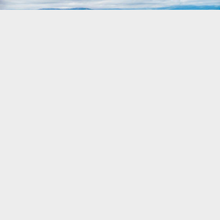
На цій горі Довбуш випробовував молодих
опришків.
Розповідає
Інформатор
посилаючись на міський
центр здоров’я
“Спорт для всіх”
.
Цієї неділі, 13 листопада, можна скористатися чи не
крайньою цієї осені можливістю сходити в гори.