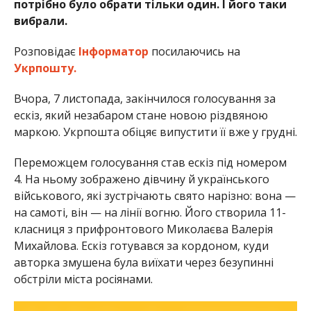
потрібно було обрати тільки один. І його таки
вибрали.
Розповідає
Інформатор
посилаючись на
Укрпошту.
Вчора, 7 листопада, закінчилося голосування за
ескіз, який незабаром стане новою різдвяною
маркою. Укрпошта обіцяє випустити її вже у грудні.
Переможцем голосування став ескіз під номером
4. На ньому зображено дівчину й українського
військового, які зустрічають свято нарізно: вона —
на самоті, він — на лінії вогню. Його створила 11-
класниця з прифронтового Миколаєва Валерія
Михайлова. Ескіз готувався за кордоном, куди
авторка змушена була виїхати через безупинні
обстріли міста росіянами.