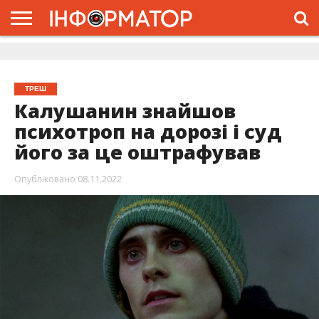
ГОЛОВНА
ЖИТТЯ
ВЛАДА
ГРОШІ
ТРЕШ
ДОЛИНА
РОЗСЛІДУВАННЯ
РЕКЛАМА
ПРО
ПРО
ІНТЕРВ’Ю
ВІДЕО
НАС
ПРОЄКТ
ТРЕШ
Калушанин знайшов
психотроп на дорозі і суд
його за це оштрафував
Опубліковано
08.11.2022