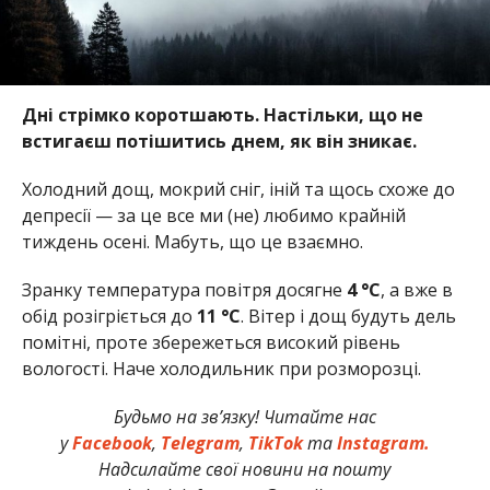
Дні стрімко коротшають. Настільки, що не
встигаєш потішитись днем, як він зникає.
Холодний дощ, мокрий сніг, іній та щось схоже до
депресії — за це все ми (не) любимо крайній
тиждень осені. Мабуть, що це взаємно.
Зранку температура повітря досягне
4 °C
, а вже в
обід розігріється до
11
°C
. Вітер і дощ будуть дель
помітні, проте збережеться високий рівень
вологості. Наче холодильник при розморозці.
Будьмо на зв’язку! Читайте нас
у
Facebook
,
Telegram
,
TikTok
та
Instagram.
Надсилайте свої новини на пошту