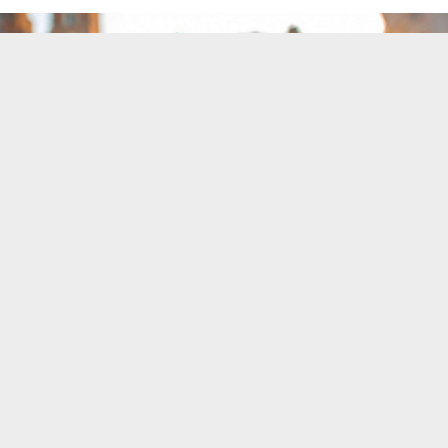
Українці, які з різних причин перебувають на
території країни-агресора без документів,
зможуть оформити посвідчення про
повернення віддалено.
Розповідає
Інформатор
з покликанням на
уповноваженого Верховної Ради з прав людини