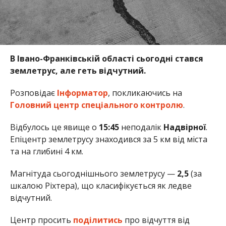
В Івано-Франківській області сьогодні стався
землетрус, але геть відчутний.
Розповідає
Інформатор
, покликаючись на
Головний центр спеціального контролю
.
Відбулось це явище о
15:45
неподалік
Надвірної
.
Епіцентр землетрусу знаходився за 5 км від міста
та на глибині 4 км.
Магнітуда сьогоднішнього землетрусу —
2,5
(за
шкалою Ріхтера), що класифікується як ледве
відчутний.
Центр просить
поділитись
про відчуття від