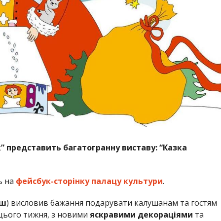
” представить багатогранну виставу: “Казка
ь на
фейсбук-сторінку палацу культури
.
аш
) висловив бажання подарувати калушанам та гостям
 цього тижня, з новими
яскравими декораціями
та