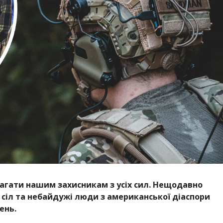
гати нашим захисникам з усіх сил. Нещодавно
х сіл та небайдужі люди з американської діаспори
вень.