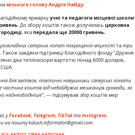
 на
міського голову Андрія Найду
.
благодійному ярмарку
учні та педагоги місцевої школи
гривень
. До збору коштів також долучилась
церковна
городиці
, яка
передала ще 20000 гривень.
 розкладних саперних лопат покращеної міцності
та
три
. Також завдяки підтримці Благодійного фонду “Дружня
уплено два тепловізори вартістю понад 6000 доларів,
 США.
ення для автівок, тактичні навушники, саперські лопати
е частина коштів від небайдужих мешканців громади, за
но найнеобхідніше”
, — підсумував збір коштів мер
ас у
Facebook
,
Telegram
,
TikTok
та
Instagram.
и на пошту kalush.informator@gmail.com
 ЗСУ
,
КАЛУШ
,
СІВКА-КАЛУСЬКА