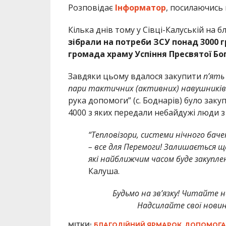
Розповідає
Інформатор
, посилаючись
Кілька днів тому у Сівці-Калуській на 
зібрали на потреби ЗСУ понад 3000 
громада храму Успіння Пресвятої Бо
Завдяки цьому вдалося закупити
п’ять
пари тактичних (активних) навушників
рука допомоги” (с. Боднарів) було зак
4000 з яких передали небайдужі люди з
“Тепловізори, системи нічного бач
– все для Перемоги! Залишається щ
які найближчим часом буде закупле
Калуша.
Будьмо на зв’язку! Читайте н
Надсилайте свої новин
МІТКИ:
БЛАГОДІЙНИЙ ЯРМАРОК
,
ДОПОМОГА