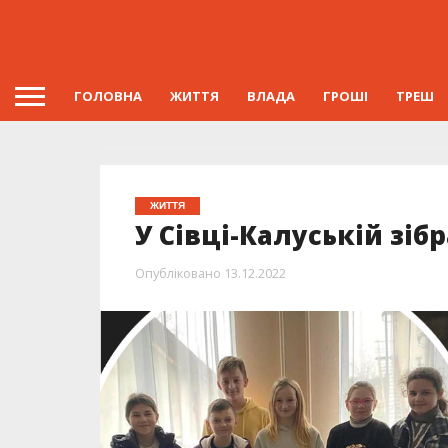
ГОЛОВНА
ЖИТТЯ
ВЛАДА
ГРОШІ
ТРЕШ
ЖИТТЯ
У Сівці-Калуській зіб
Опубліковано
13.12.2022