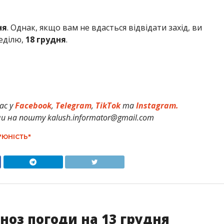
ня
. Однак, якщо вам не вдасться відвідати захід, ви
еділю,
18 грудня
.
ас у
Facebook
,
Telegram
,
TikTok
та
Instagram.
и на пошту kalush.informator@gmail.com
"ЮНІСТЬ"
гноз погоди на 13 грудня