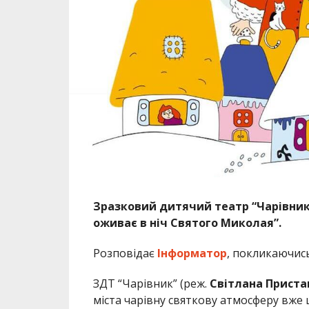
Зразковий дитячий театр “Чарівник
оживає в ніч Святого Миколая”.
Розповідає
Інформатор
, покликаючис
ЗДТ “Чарівник” (реж.
Світлана Прист
міста чарівну святкову атмосферу вже