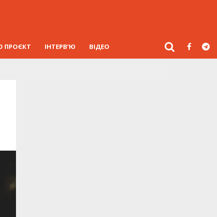
О ПРОЄКТ
ІНТЕРВ’Ю
ВІДЕО