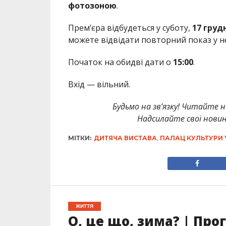
фотозоною
.
Прем’єра відбудеться у суботу,
17 груд
можете відвідати повторний показ у н
Початок на обидві дати о
15:00
.
Вхід — вільний.
Будьмо на зв’язку! Читайте н
Надсилайте свої новин
МІТКИ:
ДИТЯЧА ВИСТАВА
,
ПАЛАЦ КУЛЬТУРИ 
ЖИТТЯ
О, це що, зима? | Про