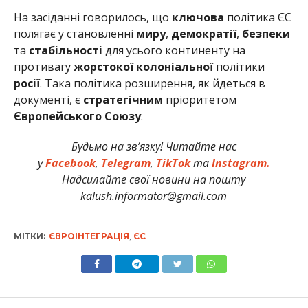
На засіданні говорилось, що
ключова
політика ЄС
полягає у становленні
миру
,
демократії
,
безпеки
та
стабільності
для усього континенту на
противагу
жорстокої
колоніальної
політики
росії
. Така політика розширення, як йдеться в
документі, є
стратегічним
пріоритетом
Європейського Союзу
.
Будьмо на зв’язку! Читайте нас
у
Facebook
,
Telegram
,
TikTok
та
Instagram.
Надсилайте свої новини на пошту
kalush.informator@gmail.com
МІТКИ:
ЄВРОІНТЕГРАЦІЯ
,
ЄС