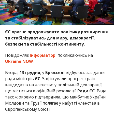
ЄС прагне продовжувати політику розширення
та стабілізуватись для миру, демократії,
безпеки та стабільності континенту.
Повідомляє
Інформатор
, покликаючись на
Ukraine NOW
.
Вчора,
13 грудня
, у
Брюсселі
відбулось засідання
ради міністрів
ЄС
. Зафіксували прогрес країн-
кандидатів на членство у політичній декларації,
що міститься в офіційній резолюції
Ради ЄС
. Рада
також окремо підтвердила, що майбутнє України,
Молдови та Грузії полягає у набутті членства в
Європейському Союзі.