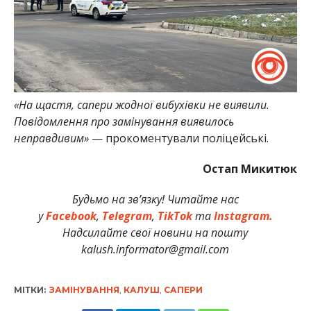
«На щастя, сапери жодної вибухівки не виявили.
Повідомлення про замінування виявилось
неправдивим»
— прокоментували поліцейські.
Остап Микитюк
Будьмо на зв’язку! Читайте нас
у
Facebook
,
Telegram
,
TikTok
та
Instagram.
Надсилайте свої новини на пошту
kalush.informator@gmail.com
МІТКИ:
ЗАМІНУВАННЯ
,
КАЛУШ
,
САПЕРИ