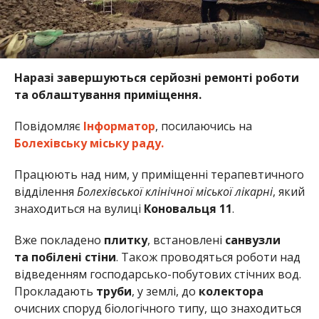
Наразі завершуються серйозні ремонті роботи
та облаштування приміщення.
Повідомляє
Інформатор
, посилаючись на
Болехівську міську раду.
Працюють над ним, у приміщенні терапевтичного
відділення
Болехівської клінічної міської лікарні
, який
знаходиться на вулиці
Коновальця 11
.
Вже покладено
плитку
, встановлені
санвузли
та
побілені стіни
. Також проводяться роботи над
відведенням господарсько-побутових стічних вод.
Прокладають
труби
, у землі, до
колектора
очисних споруд біологічного типу, що знаходиться