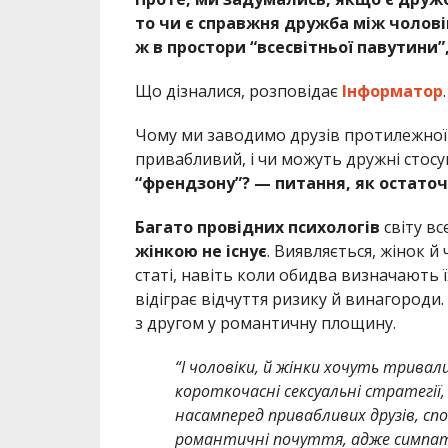
то чи є справжня дружба між чолові
ж в простори “всесвітньої павутини”,
Що дізналися, розповідає
Інформатор
.
Чому ми заводимо друзів протилежної с
привабливий, і чи можуть дружні стос
“френдзону”? — питання, як остато
Багато провідних психологів
світу вс
жінкою не існує
. Виявляється, жінок 
статі, навіть коли обидва визначають 
відіграє відчуття ризику й винагороди
з другом у романтичну площину.
“І чоловіки, й жінки хочуть тривал
короткочасні сексуальні стратегії
насамперед привабливих друзів, с
романтичні почуття, адже симпаті