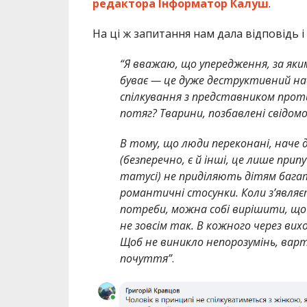
редактора Інформатор Калуш
.
На ці ж запитання нам дала відповідь 
“Я вважаю, що упередження, за як
буває — це дуже деструктивний нас
спілкування з представником проти
потяг? Тварини, позбавлені свідом
В тому, що люди переконані, наче
(безперечно, є й інші, це лише прип
татусі) не приділяють дітям багат
романтичні стосунки. Коли з’явля
потреби, можна собі вирішити, що 
не зовсім так. В кожного через вих
Щоб не виникло непорозумінь, варто
почуття”
.