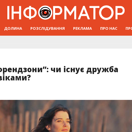
ДОЛИНА
РОЗСЛІДУВАННЯ
РЕКЛАМА
ПРО НАС
ПР
френдзони”: чи існує дружба
віками?