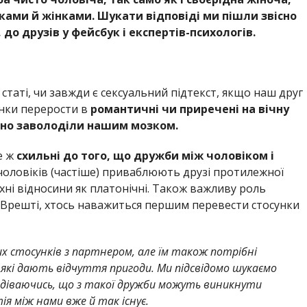
ками й жінками. Шукати відповіді ми пішли звісно
 до друзів у фейсбук і експертів-психологів.
таті, чи завжди є сексуальний підтекст, якщо наш друг
унки перерости в
романтичні чи приречені на вічну
чно заволоділи нашим мозком.
е ж
схильні до того, що дружби між чоловіком і
й чоловіків (частіше) приваблюють друзі протилежної
їхні відносини як платонічні. Також важливу роль
. Врешті, хтось наважиться першим перевести стосунки
их стосунків з партнером, але їм також потрібні
, які дають відчуття пригоди. Ми підсвідомо шукаємо
подіваючись, що з такої дружби можуть виникнути
я між нами вже й так існує.