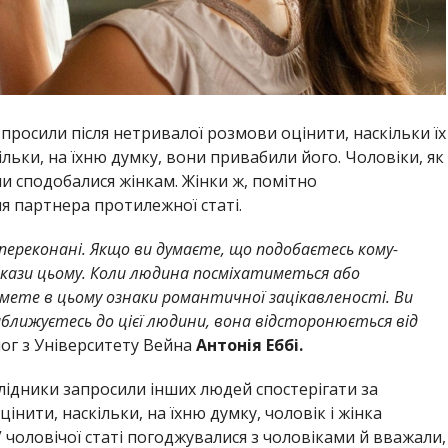
 просили після нетривалої розмови оцінити, наскільки їх
льки, на їхню думку, вони привабили його. Чоловіки, як
и сподобалися жінкам. Жінки ж, помітно
 партнера протилежної статі.
 переконані. Якщо ви думаєте, що подобаєтесь кому-
окази цьому. Коли людина посміхатиметься або
мете в цьому ознаки романтичної зацікавленості. Ви
ближуєтесь до цієї людини, вона відсторонюється від
лог з Університету Вейна
Антонія Еббі.
лідники запросили інших людей спостерігати за
інити, наскільки, на їхню думку, чоловік і жінка
чоловічої статі погоджувалися з чоловіками й вважали,