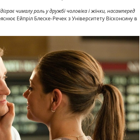
діграє чималу роль у дружбі чоловіка і жінки, насамперед
пояснює Ейпріл Блеске-Речек з Університету Вісконсину в