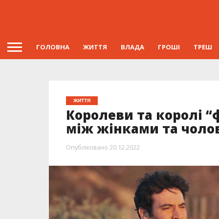
ГОЛОВНА
ЖИТТЯ
ВЛАДА
ГРОШІ
ТРЕШ
ЖИТТЯ
Королеви та королі “
між жінками та чоло
Опубліковано
20.12.2022