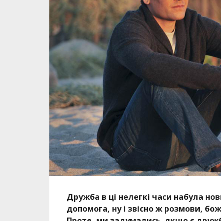
Дружба в ці нелегкі часи набула нов
допомога, ну і звісно ж розмови, бо
Проте, ми задумались, якщо є дружба