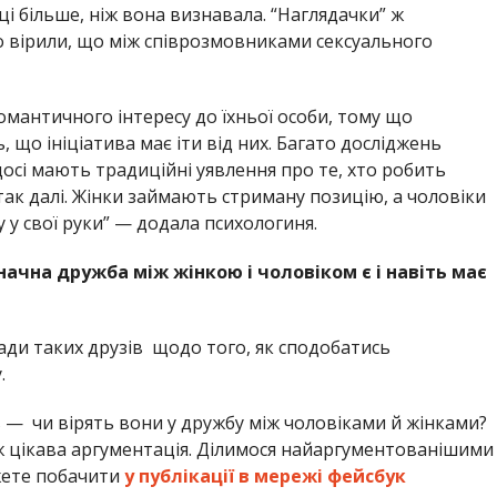
ці більше, ніж вона визнавала. “Наглядачки” ж
ро вірили, що між співрозмовниками сексуального
мантичного інтересу до їхньої особи, тому що
 що ініціатива має іти від них. Багато досліджень
осі мають традиційні уявлення про те, хто робить
так далі. Жінки займають стриману позицію, а чоловіки
 у свої руки” — додала психологиня.
ачна дружба між жінкою і чоловіком є і навіть має
ди таких друзів щодо того, як сподобатись
.
 — чи вірять вони у дружбу між чоловіками й жінками?
еж цікава аргументація. Ділимося найаргументованішими
жете побачити
у публікації в мережі фейсбук