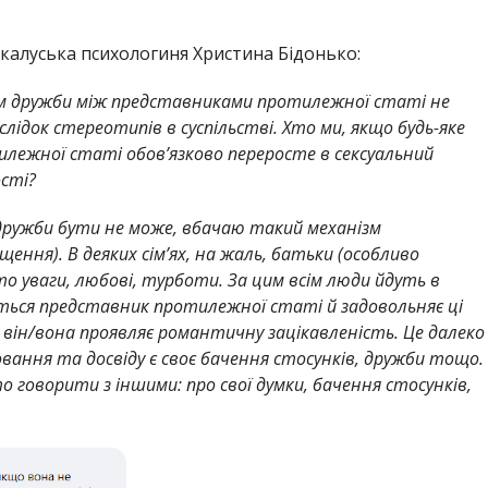
і калуська психологиня Христина Бідонько:
им дружби між представниками протилежної статі не
лідок стереотипів в суспільстві. Хто ми, якщо будь-яке
лежної статі обов’язково переросте в сексуальний
ості?
 дружби бути не може, вбачаю такий механізм
ущення). В деяких сім’ях, на жаль, батьки (особливо
о уваги, любові, турботи. За цим всім люди йдуть в
ється представник протилежної статі й задовольняє ці
він/вона проявляє романтичну зацікавленість. Це далеко
овання та досвіду є своє бачення стосунків, дружби тощо.
 говорити з іншими: про свої думки, бачення стосунків,