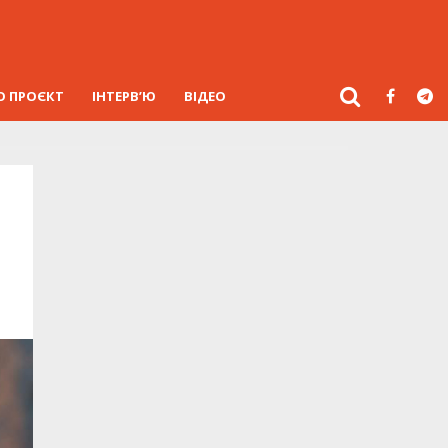
О ПРОЄКТ
ІНТЕРВ’Ю
ВІДЕО