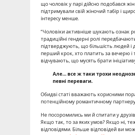
що чоловік у парі дійсно подобався жін
підтримували свій жіночий табір і щи
інтересу менше.
“Чоловіки активніше шукають ознак ро
традиційні гендерні ролі передбачають,
підтверджують, що більшість людей і д
перший крок, хто платить за вечерю і 
відчувають, що мусять брати ініціативу
Але… все ж таки трохи неоднозн
певні переваги.
Обидві статі вважають корисними пора
потенційному романтичному партнеру
Не посоромились ми й спитати у друзів
Якщо так, то за яких умов? Якщо ні, т
відповідями. Більше відповідей ви мо