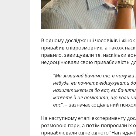
В одному дослідженні чоловіків і жінок
привабив співрозмовник, а також наскі
правило, завищували те, наскільки вон
недооцінювали свою привабливість для
“Ми зазвичай бачимо те, в чому ми
небудь, ви почнете відшукувати д
нахилятиметься до вас, ви бачити
можете й не помітити, що коли на
вас”
, – зазначає соціальний психо
На наступному етапі експерименту дос
розмовою пари, а потім попросили їх оц
приваблювали одне одного.”Наглядачі” 