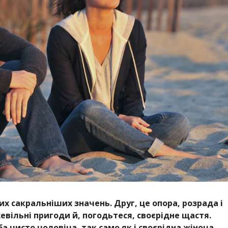
их сакральніших значень. Друг, це опора, розрада і
жевільні пригоди й, погодьтеся, своєрідне щастя.
 чисто чоловіча, так само як і своєрідна жіноча,