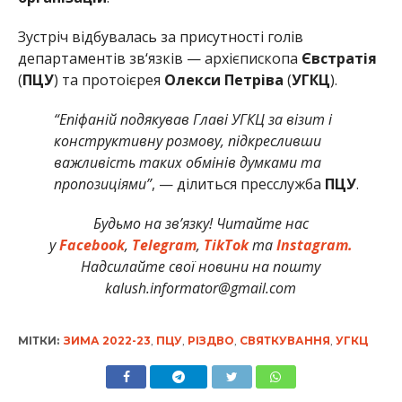
Зустріч відбувалась за присутності голів
департаментів зв‘язків — архієпископа
Євстратія
(
ПЦУ
) та протоієрея
Олекси Петріва
(
УГКЦ
).
“Епіфаній подякував Главі УГКЦ за візит і
конструктивну розмову, підкресливши
важливість таких обмінів думками та
пропозиціями”
, — ділиться пресслужба
ПЦУ
.
Будьмо на зв’язку! Читайте нас
у
Facebook
,
Telegram
,
TikTok
та
Instagram.
Надсилайте свої новини на пошту
kalush.informator@gmail.com
МІТКИ:
ЗИМА 2022-23
,
ПЦУ
,
РІЗДВО
,
СВЯТКУВАННЯ
,
УГКЦ