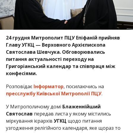
24 грудня Митрополит ПЦУ Епіфаній прийняв
Главу УГКЦ — Верховного Архієпископа
Святослава Шевчука. Обговорювались
питання актуальності переходу на
Григоріанський календар та співпраця між
конфесіями.
Розповідає
Інформатор
, посилаючись на
пресслужбу Київської Митрополії ПЦУ
.
У Митрополичому домі
Блаженнійший
Святослав
передав листа у якому містились
міркування ієрархів
УГКЦ
щодо питання
узгодження релігійного календаря, яке щораз то