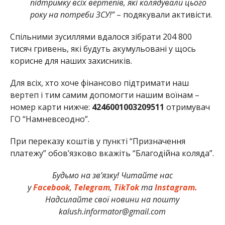
підтримку всіх вертепів, які колядували цього
року на потреби ЗСУ!”
– подякували активісти.
Спільними зусиллями вдалося зібрати 204 800
тисяч гривень, які будуть акумульовані у щось
корисне для наших захисників.
Для всіх, хто хоче фінансово підтримати наш
вертеп і тим самим допомогти нашим воїнам –
номер карти нижче:
4246001003209511
отримувач
ГО “Намневсеодно”.
При переказу коштів у пункті “Призначення
платежу” обов’язково вкажіть “Благодійна коляда”.
Будьмо на зв’язку! Читайте нас
у
Facebook
,
Telegram
,
TikTok
та
Instagram.
Надсилайте свої новини на пошту
kalush.informator@gmail.com