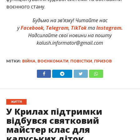
воєнного стану.
Будьмо на зв’язку! Читайте нас
у
Facebook
,
Telegram
,
TikTok
та
Instagram.
Надсилайте свої новини на пошту
kalush.informator@gmail.com
МІТКИ:
ВІЙНА
,
ВОЄНКОМАТИ
,
ПОВІСТКИ
,
ПРИЗОВ
ЖИТТЯ
У Крилах підтримки
відбувся святковий
майстер клас для
калуських діток