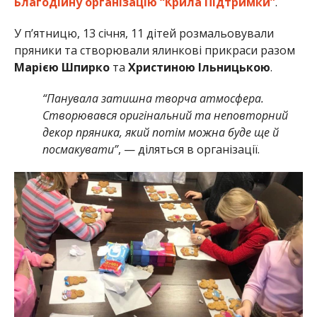
Благодійну організацію “Крила Підтримки”
.
У п’ятницю, 13 січня, 11 дітей розмальовували
пряники та створювали ялинкові прикраси разом
Марією Шпирко
та
Христиною Ільницькою
.
“Панувала затишна творча атмосфера.
Створювався оригінальний та неповторний
декор пряника, який потім можна буде ще й
посмакувати”
, — діляться в організації.