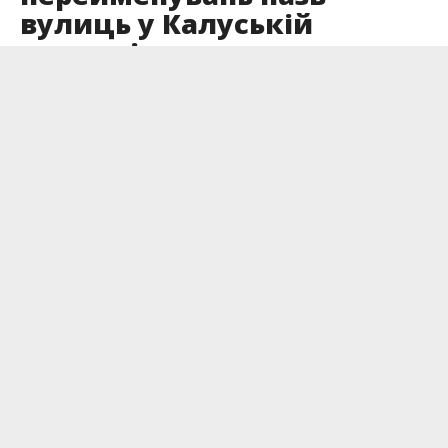
вулиць у Калуській
громаді
Опубліковано
18.01.2023
Засідання очолював перший заступник
міського голови — Мирослав Тихий. Комісія
обговорила рейтинги проведеного