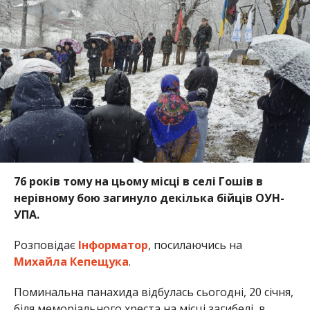
76 років тому на цьому місці в селі Гошів в
нерівному бою загинуло декілька бійців ОУН-
УПА.
Розповідає
Інформатор
, посилаючись на
Михайла Кепещука
.
Поминальна панахида відбулась сьогодні, 20 січня,
біля меморіального хреста на місці загибелі, в