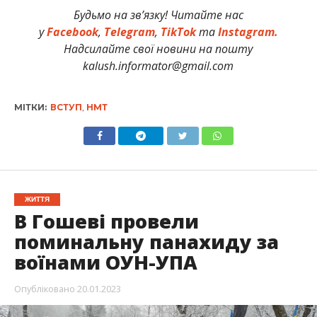
Будьмо на зв’язку! Читайте нас
у
Facebook
,
Telegram
,
TikTok
та
Instagram.
Надсилайте свої новини на пошту
kalush.informator@gmail.com
МІТКИ:
ВСТУП
,
НМТ
ЖИТТЯ
В Гошеві провели
поминальну панахиду за
воїнами ОУН-УПА
Опубліковано
20.01.2023