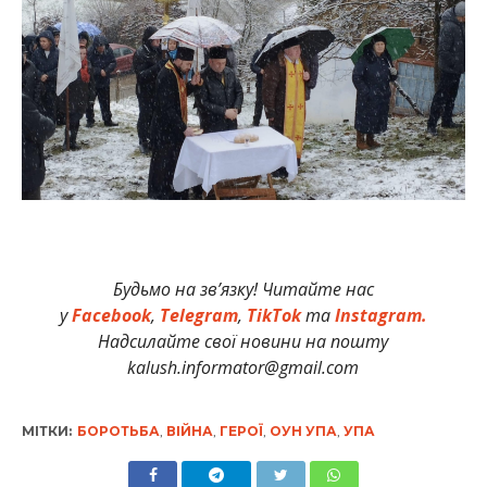
Будьмо на зв’язку! Читайте нас
у
Facebook
,
Telegram
,
TikTok
та
Instagram.
Надсилайте свої новини на пошту
kalush.informator@gmail.com
МІТКИ:
БОРОТЬБА
,
ВІЙНА
,
ГЕРОЇ
,
ОУН УПА
,
УПА