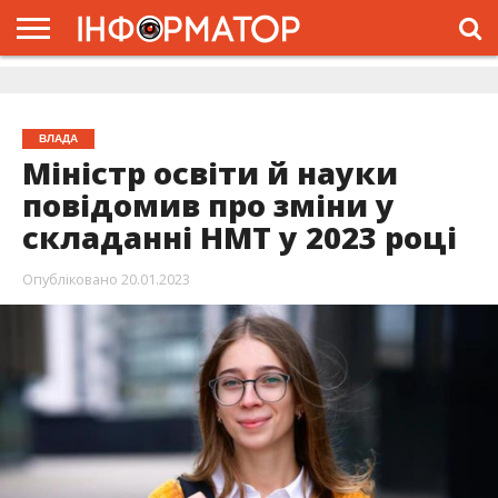
ГОЛОВНА
ЖИТТЯ
ВЛАДА
ГРОШІ
ТРЕШ
ДОЛИНА
РОЗСЛІДУВАННЯ
РЕКЛАМА
ПРО
ПРО
ІНТЕРВ’Ю
ВІДЕО
НАС
ПРОЄКТ
ВЛАДА
Міністр освіти й науки
повідомив про зміни у
складанні НМТ у 2023 році
Опубліковано
20.01.2023