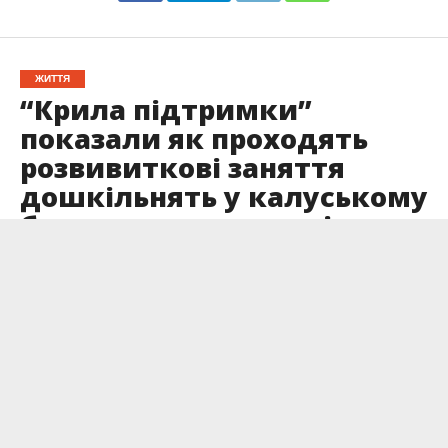
ЖИТТЯ
“Крила підтримки”
показали як проходять
розвивиткові заняття
дошкільнять у калуському
безпечному просторі
Опубліковано
20.01.2023