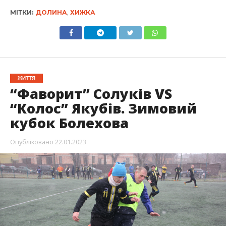
МІТКИ:
ДОЛИНА
,
ХИЖКА
ЖИТТЯ
“Фаворит” Солуків VS
“Колос” Якубів. Зимовий
кубок Болехова
Опубліковано
22.01.2023