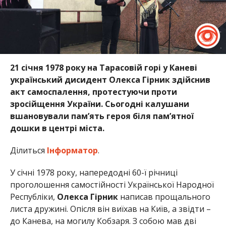
21 січня 1978 року на Тарасовій горі у Каневі
український дисидент Олекса Гірник здійснив
акт самоспалення, протестуючи проти
зросійщення України. Сьогодні калушани
вшановували пам’ять героя біля пам’ятної
дошки в центрі міста.
Ділиться
Інформатор
.
У січні 1978 року, напередодні 60-ї річниці
проголошення самостійності Української Народної
Республіки,
Олекса Гірник
написав прощального
листа дружині. Опісля він виїхав на Київ, а звідти –
до Канева, на могилу Кобзаря. З собою мав дві