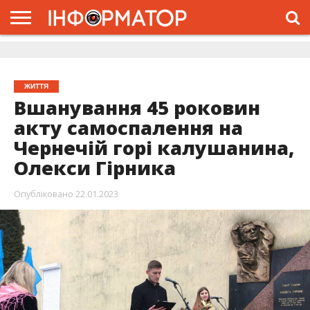
ГОЛОВНА
ЖИТТЯ
ВЛАДА
ГРОШІ
ТРЕШ
ДОЛИНА
РОЗСЛІДУВАННЯ
РЕКЛАМА
ПРО
ПРО
ІНТЕРВ’Ю
ВІДЕО
НАС
ПРОЄКТ
ЖИТТЯ
Вшанування 45 роковин
акту самоспалення на
Чернечій горі калушанина,
Олекси Гірника
Опубліковано
22.01.2023