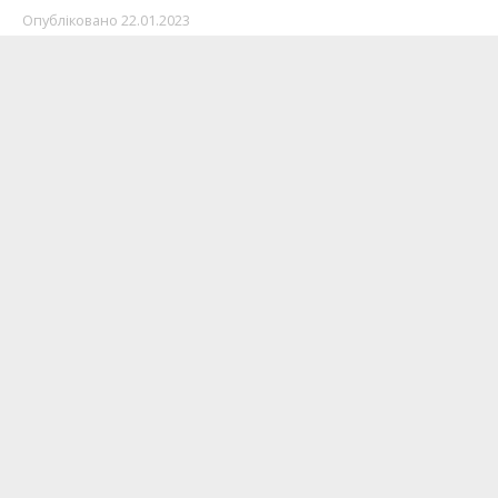
Опубліковано
22.01.2023
Мережі АЗС по всій Україні вже понад два
тижні знижують ціни на пальне, не дивлячись
на здорожчання нафти в Європі. Чому так та
яка ситуація з пальним в Калуші?
Ділиться
Інформатор
.