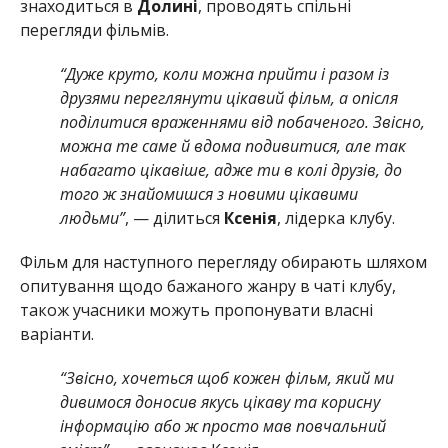
знаходиться в
Долині
, проводять спільні
перегляди фільмів.
“Дуже круто, коли можна прийти і разом із
друзями переглянути цікавий фільм, а опісля
поділитися враженнями від побаченого. Звісно,
можна те саме й вдома подивитися, але так
набагато цікавіше, адже ти в колі друзів, до
того ж знайомишся з новими цікавими
людьми”
, — ділиться
Ксенія
, лідерка клубу.
Фільм для наступного перегляду обирають шляхом
опитування щодо бажаного жанру в чаті клубу,
також учасники можуть пропонувати власні
варіанти.
“Звісно, хочеться щоб кожен фільм, який ми
дивимося доносив якусь цікаву та корисну
інформацію або ж просто мав повчальний