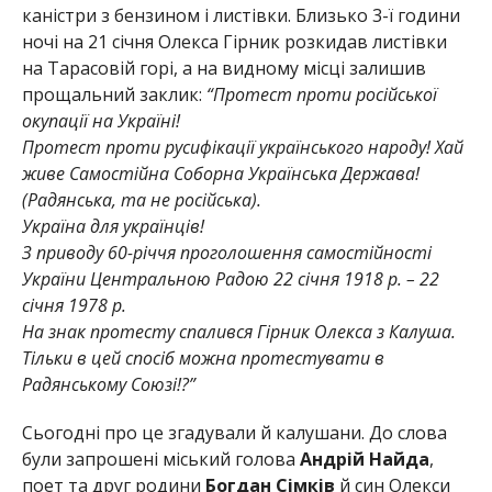
каністри з бензином і листівки. Близько 3-ї години
ночі на 21 січня Олекса Гірник розкидав листівки
на Тарасовій горі, а на видному місці залишив
прощальний заклик:
“Протест проти російської
окупації на Україні!
Протест проти русифікації українського народу! Хай
живе Самостійна Соборна Українська Держава!
(Радянська, та не російська).
Україна для українців!
З приводу 60-річчя проголошення самостійності
України Центральною Радою 22 січня 1918 р. – 22
січня 1978 р.
На знак протесту спалився Гірник Олекса з Калуша.
Тільки в цей спосіб можна протестувати в
Радянському Союзі!?”
Сьогодні про це згадували й калушани. До слова
були запрошені міський голова
Андрій Найда
,
поет та друг родини
Богдан Сімків
й син Олекси