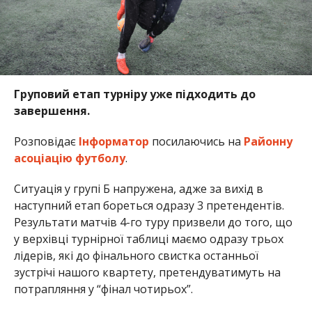
Груповий етап турніру уже підходить до
завершення.
Розповідає
Інформатор
посилаючись на
Районну
асоціацію футболу
.
Ситуація у групі Б напружена, адже за вихід в
наступний етап бореться одразу 3 претендентів.
Результати матчів 4-го туру призвели до того, що
у верхівці турнірної таблиці маємо одразу трьох
лідерів, які до фінального свистка останньої
зустрічі нашого квартету, претендуватимуть на
потрапляння у “фінал чотирьох”.