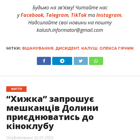
Будьмо на зв’язку! Читайте нас
у
Facebook
,
Telegram
,
TikTok
та
Instagram.
Надсилайте свої новини на пошту
kalush.informator@gmail.com
МІТКИ:
ВШАНУВАННЯ
,
ДИСИДЕНТ
,
КАЛУШ
,
ОЛЕКСА ГІРНИК
ЖИТТЯ
“Хижка” запрошує
мешканців Долини
приєднюватись до
кіноклубу
Опубліковано
22.01.2023