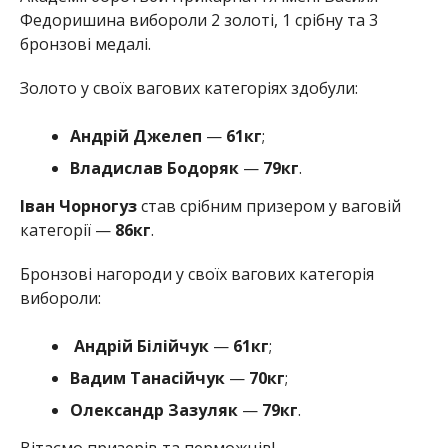
Федоришина вибороли 2 золоті, 1 срібну та 3
бронзові медалі.
Золото у своїх вагових категоріях здобули:
Андрій
Джелеп
—
61кг
;
Владислав
Бодоряк
—
79кг
.
Іван
Чорногуз
став срібним призером у ваговій
категорії —
86кг
.
Бронзові нагороди у своїх вагових категорія
вибороли:
Андрій
Білійчук
—
61кг
;
Вадим
Танасійчук
—
70кг
;
Олександр
Зазуляк
—
79кг
.
Вітаємо призерів та перможців!