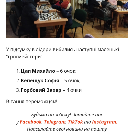
У підсумку в лідери вибились наступні маленькі
“гросмейстери”:
Цап
Михайло
– 6 очок;
Кепещук
Софія
– 5 очок;
Горбовий
Захар
– 4 очки.
Вітання переможцям!
Будьмо на зв’язку! Читайте нас
у
Facebook
,
Telegram
,
TikTok
та
Instagram.
Надсилайте свої новини на пошту