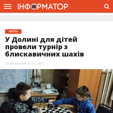
ГОЛОВНА
ЖИТТЯ
ВЛАДА
ГРОШІ
ТРЕШ
ДОЛИНА
РОЗСЛІДУВАННЯ
РЕКЛАМА
ПРО
ПРО
ІНТЕРВ’Ю
ВІДЕО
НАС
ПРОЄКТ
ЖИТТЯ
У Долині для дітей
провели турнір з
блискавичних шахів
Опубліковано
25.01.2023