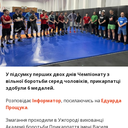
У підсумку перших двох днів Чемпіонату з
вільної боротьби серед чоловіків, прикарпатці
здобули 6 медалей.
Розповідає
Інформатор
, посилаючись на
Едуарда
Прощука
.
Змагання проходили в Ужгороді вихованці
Академії боротьби Прикарпаття імені Василя