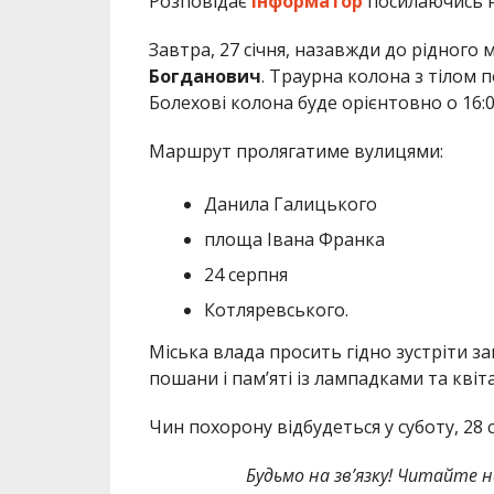
Розповідає
Інформатор
посилаючись 
Завтра, 27 січня, назавжди до рідного 
Богданович
.
Траурна колона з тілом п
Болехові колона буде орієнтовно о 16:0
Маршрут пролягатиме вулицями:
Данила Галицького
площа Івана Франка
24 серпня
Котляревського.
Міська влада просить гідно зустріти 
пошани і пам’яті із лампадками та квіт
Чин похорону відбудеться у суботу, 28 с
Будьмо на зв’язку! Читайте н