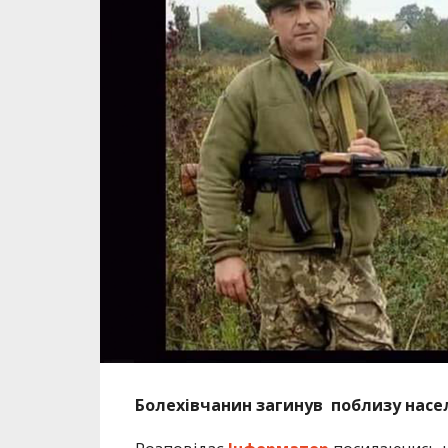
Болехівчанин загинув поблизу насел