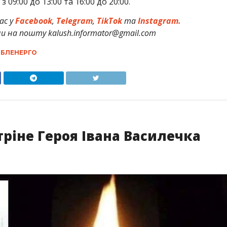
 09:00 до 13:00 та 16:00 до 20:00.
ас у
Facebook
,
Telegram
,
TikTok
та
Instagram.
и на пошту kalush.informator@gmail.com
БЛЕНЕРГО
ріне Героя Івана Василечка