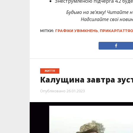
Знеструмленою підчерга 4.2 буде з
Будьмо на зв’язку! Читайте н
Надсилайте свої новин
МІТКИ:
ГРАФІКИ УВІМКНЕНЬ
,
ПРИКАРПАТТЯО
ЖИТТЯ
Калущина завтра зуст
Опубліковано
26.01.2023