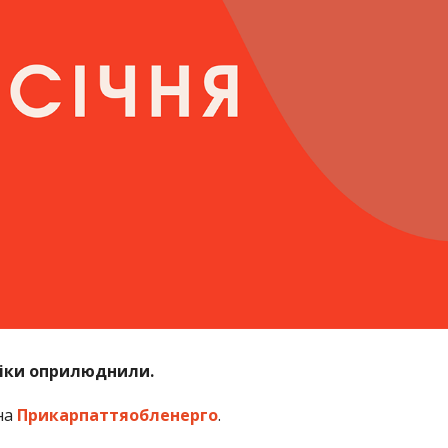
фіки оприлюднили.
на
Прикарпаттяобленерго
.