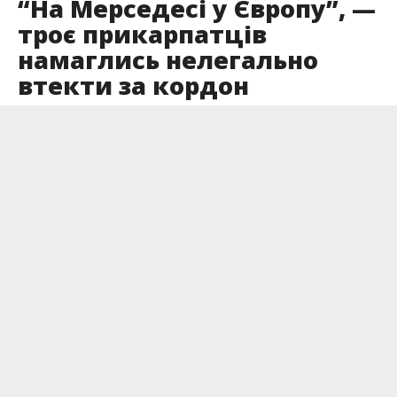
“На Мерседесі у Європу”, —
троє прикарпатців
намаглись нелегально
втекти за кордон
Опубліковано
30.01.2023
Прикордонники все більше фіксують випадки,