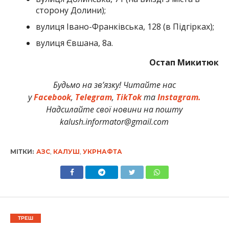
сторону Долини);
вулиця Івано-Франківська, 128 (в Підгірках);
вулиця Євшана, 8а.
Остап Микитюк
Будьмо на зв’язку! Читайте нас
у
Facebook
,
Telegram
,
TikTok
та
Instagram.
Надсилайте свої новини на пошту
kalush.informator@gmail.com
МІТКИ:
АЗС
,
КАЛУШ
,
УКРНАФТА
ТРЕШ