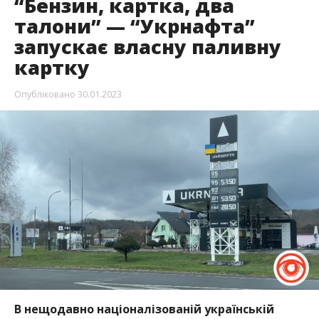
“Бензин, картка, два
талони” — “Укрнафта”
запускає власну паливну
картку
Опубліковано
30.01.2023
В нещодавно націоналізованій українській