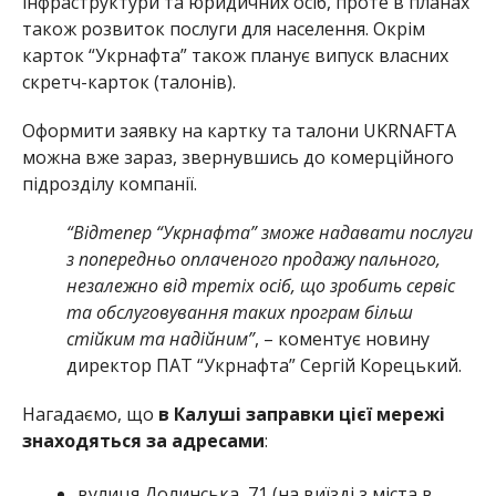
інфраструктури та юридичних осіб, проте в планах
також розвиток послуги для населення. Окрім
карток “Укрнафта” також планує випуск власних
скретч-карток (талонів).
Оформити заявку на картку та талони UKRNAFTA
можна вже зараз, звернувшись до комерційного
підрозділу компанії.
“Відтепер “Укрнафта” зможе надавати послуги
з попередньо оплаченого продажу пального,
незалежно від третіх осіб, що зробить сервіс
та обслуговування таких програм більш
стійким та надійним”
, – коментує новину
директор ПАТ “Укрнафта” Сергій Корецький.
Нагадаємо, що
в Калуші заправки цієї мережі
знаходяться за адресами
:
вулиця Долинська, 71 (на виїзді з міста в