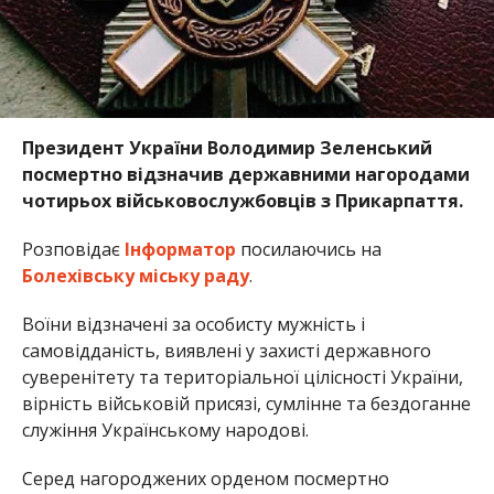
Президент України Володимир Зеленський
посмертно відзначив державними нагородами
чотирьох військовослужбовців з Прикарпаття.
Розповідає
Інформатор
посилаючись на
Болехівську міську раду
.
Воїни відзначені за особисту мужність і
самовідданість, виявлені у захисті державного
суверенітету та територіальної цілісності України,
вірність військовій присязі, сумлінне та бездоганне
служіння Українському народові.
Серед нагороджених орденом посмертно