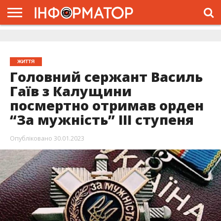
ГОЛОВНА
ЖИТТЯ
ВЛАДА
ГРОШІ
ТРЕШ
ДОЛИНА
РОЗСЛІДУВАННЯ
РЕКЛАМА
ПРО
ПРО
ІНТЕРВ’Ю
ВІДЕО
НАС
ПРОЄКТ
ЖИТТЯ
Головний сержант Василь
Гаїв з Калущини
посмертно отримав орден
“За мужність” III ступеня
Опубліковано
30.01.2023