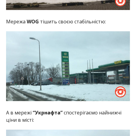
Мережа
WOG
тішить своєю стабільністю:
А в мережі
“Укрнафта”
спостерігаємо найнижчі
ціни в місті: