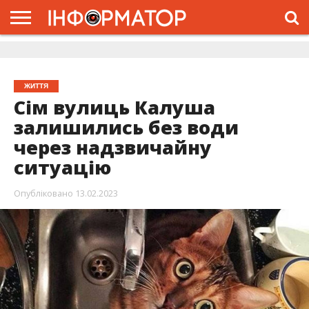
ГОЛОВНА
ЖИТТЯ
ВЛАДА
ГРОШІ
ТРЕШ
ДОЛИНА
РОЗСЛІДУВАННЯ
РЕКЛАМА
ПРО
ПРО
ІНТЕРВ’Ю
ВІДЕО
НАС
ПРОЄКТ
ЖИТТЯ
Сім вулиць Калуша
залишились без води
через надзвичайну
ситуацію
Опубліковано
13.02.2023