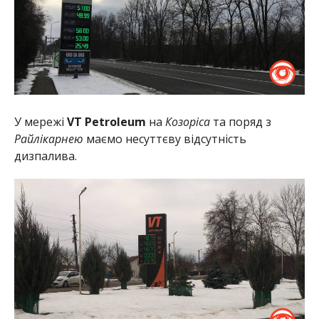
У мережі
VT Petroleum
на
Козоріса
та поряд з
Райлікарнею
маємо несуттєву відсутність
дизпалива.